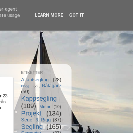
ser-agent
rate usage
LEARN MORE
GOT IT
ETIKETTER
Atlantsegling
(28)
Båtägare
Blogg
(2)
(50)
r 23
Kappsegling
rån
(109)
Motor
(10)
a
Projekt
(134)
Segel & Rigg
(37)
Segling
(165)
Semester
(87)