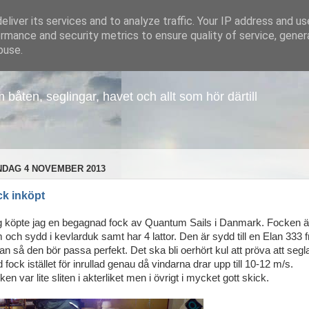
liver its services and to analyze traffic. Your IP address and u
rmance and security metrics to ensure quality of service, gene
buse.
åten, seglingar, havet och allt som hör därtill
DAG 4 NOVEMBER 2013
k inköpt
g köpte jag en begagnad fock av Quantum Sails i Danmark. Focken ä
 och sydd i kevlarduk samt har 4 lattor. Den är sydd till en Elan 333 f
jan så den bör passa perfekt. Det ska bli oerhört kul att pröva att segl
fock istället för inrullad genau då vindarna drar upp till 10-12 m/s.
en var lite sliten i akterliket men i övrigt i mycket gott skick.