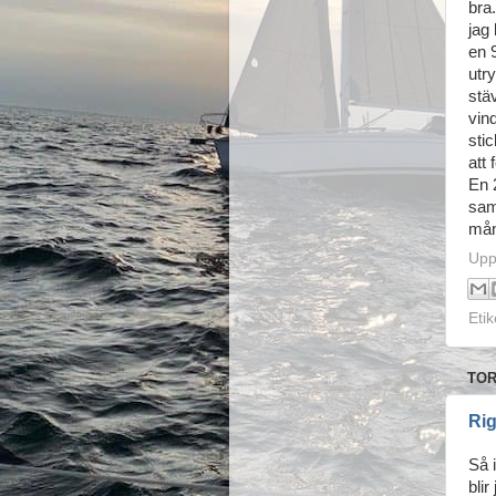
bra.
jag
en 
utr
stä
vin
sti
att 
En 2
sam
mån
Upp
Etik
TOR
Rig
Så 
bli