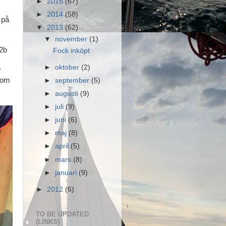
►
2015
(67)
►
2014
(58)
 på
▼
2013
(62)
▼
november
(1)
2b
Fock inköpt
►
oktober
(2)
r
 som
►
september
(5)
►
augusti
(9)
►
juli
(9)
►
juni
(6)
►
maj
(8)
►
april
(5)
►
mars
(8)
►
januari
(9)
►
2012
(6)
TO BE UPDATED
(LINKS)