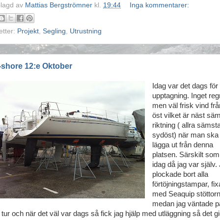
lagd av
Mattias Bergströmner
kl.
19:44
Inga kommentarer:
etter:
Projekt
,
Segling
,
Utrustning
shore 12:e Oktober
Idag var det dags för
upptagning. Inget reg
men väl frisk vind frå
öst vilket är näst sä
riktning ( allra sämst
sydöst) när man ska
lägga ut från denna
platsen. Särskilt som
idag då jag var själv.
plockade bort alla
förtöjningstampar, fi
med Seaquip stöttor
medan jag väntade p
 tur och när det väl var dags så fick jag hjälp med utläggning så det g