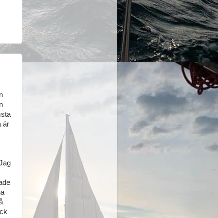
n
n
msta
a är
 Jag
xade
na
å
ick