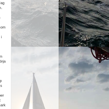
Jag
m.
m
 som
 i
om
örja
pp
ss
per
t
mark