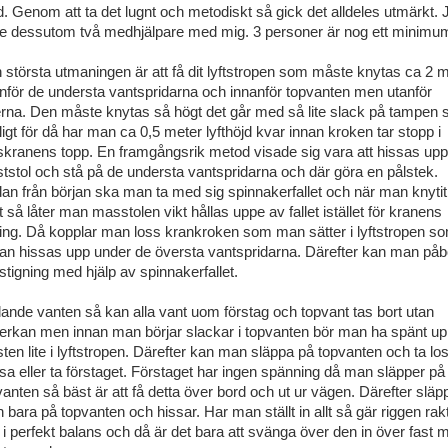
tid. Genom att ta det lugnt och metodiskt så gick det alldeles utmärkt. 
e dessutom två medhjälpare med mig. 3 personer är nog ett minimu
 största utmaningen är att få dit lyftstropen som måste knytas ca 2 
nför de understa vantspridarna och innanför topvanten men utanför
lerna. Den måste knytas så högt det går med så lite slack på tampen
ligt för då har man ca 0,5 meter lyfthöjd kvar innan kroken tar stopp i
kranens topp. En framgångsrik metod visade sig vara att hissas upp
tstol och stå på de understa vantspridarna och där göra en pålstek.
an från början ska man ta med sig spinnakerfallet och när man knytit
t så låter man masstolen vikt hållas uppe av fallet istället för kranens
ting. Då kopplar man loss krankroken som man sätter i lyftstropen s
an hissas upp under de översta vantspridarna. Därefter kan man påb
stigning med hjälp av spinnakerfallet.
lande vanten så kan alla vant uom förstag och topvant tas bort utan
erkan men innan man börjar slackar i topvanten bör man ha spänt u
ten lite i lyftstropen. Därefter kan man släppa på topvanten och ta lo
sa eller ta förstaget. Förstaget har ingen spänning då man släpper på
vanten så bäst är att få detta över bord och ut ur vägen. Därefter släp
 bara på topvanten och hissar. Har man ställt in allt så gär riggen rak
 i perfekt balans och då är det bara att svänga över den in över fast 