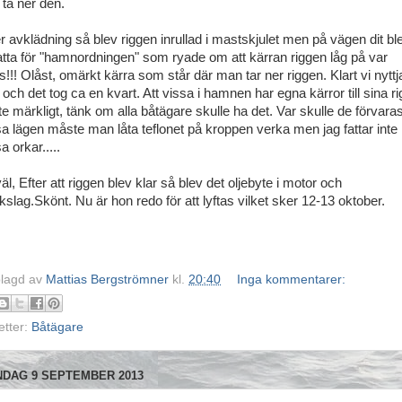
 ta ner den.
er avklädning så blev riggen inrullad i mastskjulet men på vägen dit ble
atta för "hamnordningen" som ryade om att kärran riggen låg på var
s!!! Olåst, omärkt kärra som står där man tar ner riggen. Klart vi nytt
och det tog ca en kvart. Att vissa i hamnen har egna kärror till sina r
ite märkligt, tänk om alla båtägare skulle ha det. Var skulle de förvaras
sa lägen måste man låta teflonet på kroppen verka men jag fattar inte
a orkar.....
l, Efter att riggen blev klar så blev det oljebyte i motor och
kslag.Skönt. Nu är hon redo för att lyftas vilket sker 12-13 okto
lagd av
Mattias Bergströmner
kl.
20:40
Inga kommentarer:
etter:
Båtägare
DAG 9 SEPTEMBER 2013