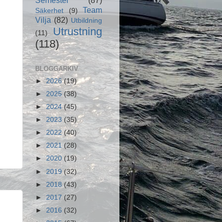
Team
Säkerhet
(9)
Vilja
(82)
Utbildning
Utrustning
(11)
(118)
BLOGGARKIV
►
2026
(19)
►
2025
(38)
►
2024
(45)
►
2023
(35)
►
2022
(40)
►
2021
(28)
►
2020
(19)
►
2019
(32)
►
2018
(43)
►
2017
(27)
►
2016
(32)