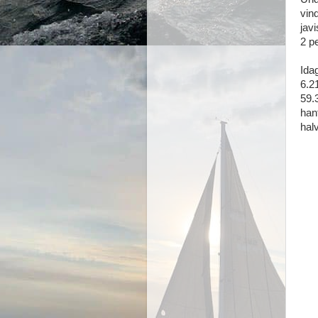
vin
jav
2 pe
Ida
6.2
59.
han
hal