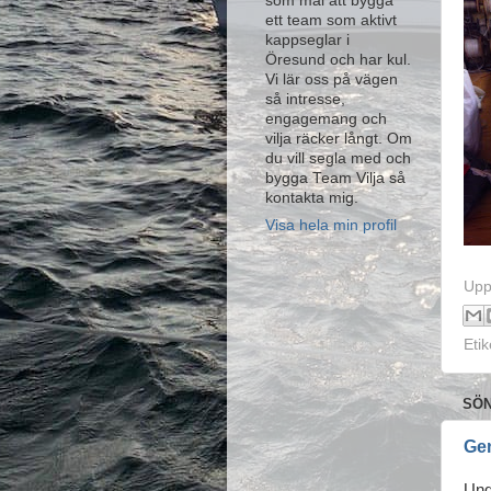
som mål att bygga
ett team som aktivt
kappseglar i
Öresund och har kul.
Vi lär oss på vägen
så intresse,
engagemang och
vilja räcker långt. Om
du vill segla med och
bygga Team Vilja så
kontakta mig.
Visa hela min profil
Upp
Etik
SÖN
Ge
Und