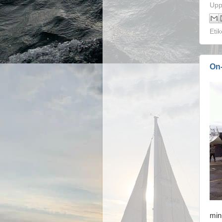
Upp
Etik
On-
min