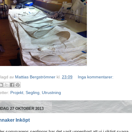
lagd av
Mattias Bergströmner
kl.
23:09
Inga kommentarer:
etter:
Projekt
,
Segling
,
Utrustning
DAG 27 OKTOBER 2013
nnaker Inköpt
er sommarens seglingar har det varit uppenbart att vi i riktigt svaga