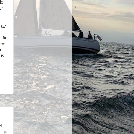
le
er
s av
t än
lem.
r
 6
et
t ju