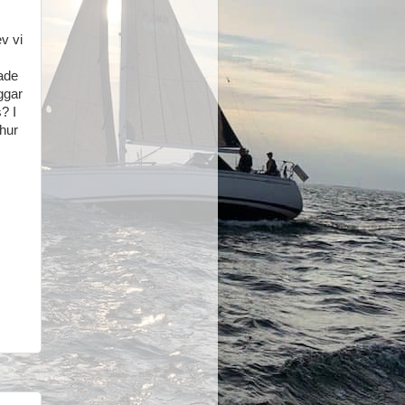
v vi
jade
iggar
? I
 hur
ber.