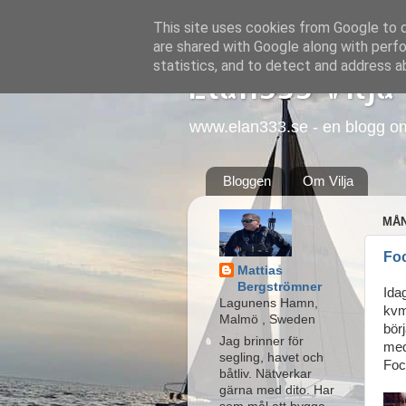
This site uses cookies from Google to de
are shared with Google along with perfo
statistics, and to detect and address a
Elan333 Vilja
www.elan333.se - en blogg om b
Bloggen
Om Vilja
MÅN
Foc
Mattias
Bergströmner
Ida
Lagunens Hamn,
kvm
Malmö , Sweden
bör
Jag brinner för
med 
segling, havet och
Fock
båtliv. Nätverkar
gärna med dito. Har