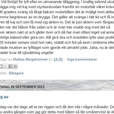
 Väl förtöjd för lyft efter en utmanande tilläggning. I kraftig sidvind skul
 lägga mig vid kaj med styrbordssidan framför en motorbåt vilket kräv
90 graders sväng så långt bakom motorbåten det är möjligt men detta
ymme begränsas av en brygga. Det gäller att svänga i rätt tid och få in
ven till kaj och sen få med sig aktern in. Det är just aktern som fånga
den när det blåser från sidan och är man inte snabb nog med det så
cker aktern rakt ut och glider över och då har man oftast inget val anna
förtöja babord eller göra om. Allt gick bra och kranbilen lyfte utan prob
0 minuter senare stod hon rakt, stabilt och fint på land i stöttorna efte
lade insatser av lyftlaget som gjorde ett utmärkt jobb. Jaha, nu är det
ader kvar till sjösättning ungefär
lagd av
Mattias Bergströmner
kl.
19:30
Inga kommentarer:
etter:
Båtägare
SDAG 26 SEPTEMBER 2013
g av
idag var det dags att ta ner riggen och låt den vila i några månader. D
r ju andra gången som jag gör detta med båten så lite smånervöst är de