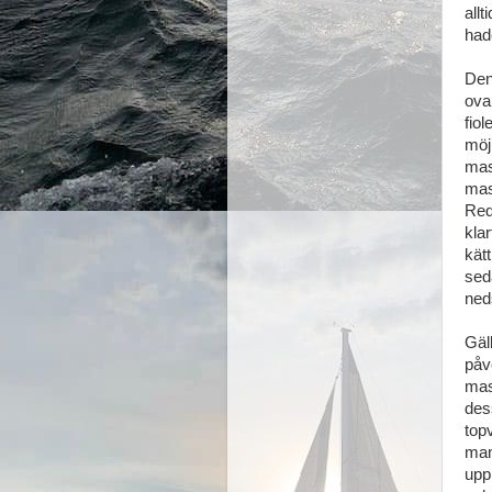
all
had
Den
ova
fio
möj
mas
mas
Red
klar
kät
sed
ned
Gäl
påv
mas
des
top
man
upp