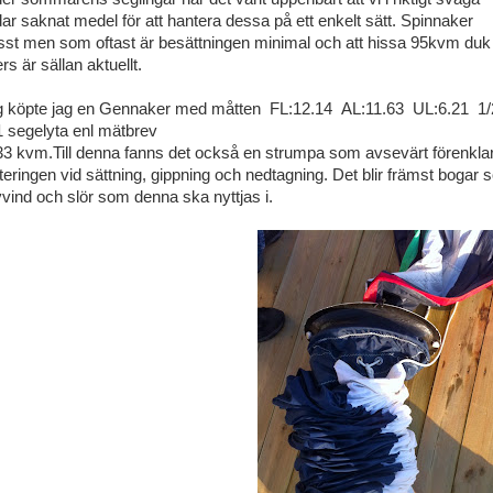
dar saknat medel för att hantera dessa på ett enkelt sätt. Spinnaker
isst men som oftast är besättningen minimal och att hissa 95kvm duk
rs är sällan aktuellt.
g köpte jag en Gennaker med måtten FL:12.14 AL:11.63 UL:6.21 1/
1 segelyta enl mätbrev
33 kvm.Till denna fanns det också en strumpa som avsevärt förenkla
teringen vid sättning, gippning och nedtagning. Det blir främst bogar
vvind och slör som denna ska nyttjas i.