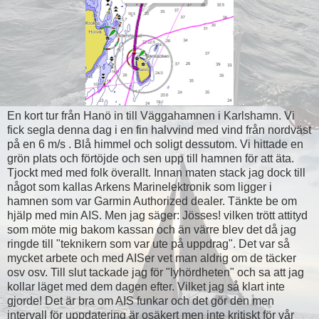
En kort tur från Hanö in till Väggahamnen i Karlshamn. Vi
fick segla denna dag i en fin halvvind med vind från nordväst
på en 6 m/s . Blå himmel och soligt dessutom. Vi hittade en
grön plats och förtöjde och sen upp till hamnen för att äta.
Tjockt med med folk överallt. Innan maten stack jag dock till
något som kallas Arkens Marinelektronik som ligger i
hamnen som var Garmin Authorized dealer. Tänkte be om
hjälp med min AIS. Men jag säger: Jösses! vilken trött attityd
som möte mig bakom kassan och än värre blev det då jag
ringde till "teknikern som var ute på uppdrag". Det var så
mycket arbete och med AISer vet man aldrig om de täcker
osv osv. Till slut tackade jag för "lyhördheten" och sa att jag
kollar läget med dem dagen efter. Vilket jag så klart inte
gjorde! Det är bra om AIS funkar och det gör den men
intervall för uppdatering är osäkert men inte kritiskt för vår