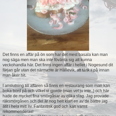
Det finns en affär på ön som har det mest basala kan man
nog säga men man ska inte fövänta sig att kunna
veckohandla här. Det finns ingen affär i heller i Nogesund dit
färjan går utan det närmaste är Hällevik, att tänka på innan
man åker hit.
I anslutning till affären så finns en restaurang som man kan
boka bord på och vilket vi gjorde (man vet ju inte..) och här
hade de mycket fina smörgåsar av olika slag. Jag provade
räksmörgåsen och det är nog helt klart en av de bättre jag
ätit i hela mitt liv. Fantastisk god och kan varmt
rekommenderas!