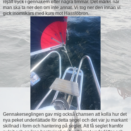
rejält tryck i gennakern efter några timmar. Det märks när
man ska ta ner den om inte annat. Vi tog ner den innan vi
gick inomskärs med kurs mot Hasslöbron.
Gennakerseglingen gav mig också chansen att kolla hur det
nya peket underlättade för detta segel och det var ju markant
skillnad i form och hantering på seglet. Att få seglet framför