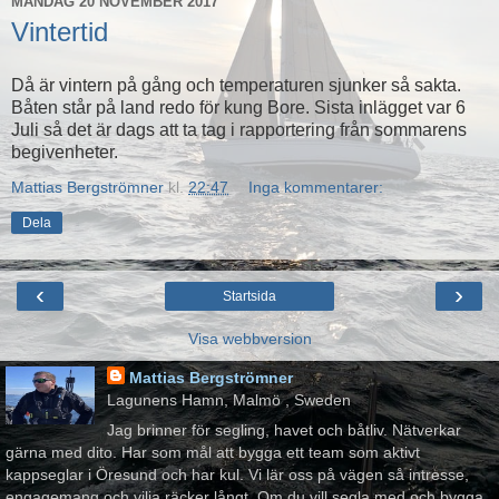
MÅNDAG 20 NOVEMBER 2017
Vintertid
Då är vintern på gång och temperaturen sjunker så sakta.
Båten står på land redo för kung Bore. Sista inlägget var 6
Juli så det är dags att ta tag i rapportering från sommarens
begivenheter.
Mattias Bergströmner
kl.
22:47
Inga kommentarer:
Dela
‹
›
Startsida
Visa webbversion
Mattias Bergströmner
Lagunens Hamn, Malmö , Sweden
Jag brinner för segling, havet och båtliv. Nätverkar
gärna med dito. Har som mål att bygga ett team som aktivt
kappseglar i Öresund och har kul. Vi lär oss på vägen så intresse,
engagemang och vilja räcker långt. Om du vill segla med och bygga