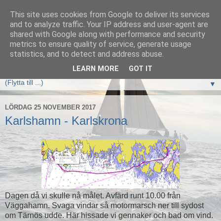
This site uses cookies from Google to deliver its services
Elan333 Vilja
and to analyze traffic. Your IP address and user-agent are
shared with Google along with performance and security
metrics to ensure quality of service, generate usage
www.elan333.se - en blogg om båten, seglingar, havet och
statistics, and to detect and address abuse.
allt som hör därtill
LEARN MORE
GOT IT
▼
LÖRDAG 25 NOVEMBER 2017
Karlshamn - Karlskrona
Dagen då vi skulle nå målet. Avfärd runt 10.00 från
Väggahamn. Svaga vindar så motormarsch ner till sydost
om Tärnös udde. Här hissade vi gennaker och bad om vind.