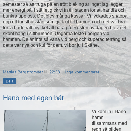
semester så att truga på en trött bleking är inget jag lägger
mer energi på. I stället gick vi in till staden för att handla och
bunkra upp oss. Det blev många kassar. Vi lyckades snappa
upp ett turistbusståg som gick ut till hamnen och det var bra
för vi hade rätt mycket att bära på. Resten av dagen blev det
skönt häng i sittbrunnen. Ungarna lekte i bergen vid
hamnen. De är inte så vana vid berg och kuperad terräng så
detta var nytt och kul för dem, vi bor ju i Skåne.
Mattias Bergströmner
kl.
22:38
Inga kommentarer:
Dela
Hanö med egen båt
Vi kom in i Hanö
hamn
tillsammans med
regn så bilden