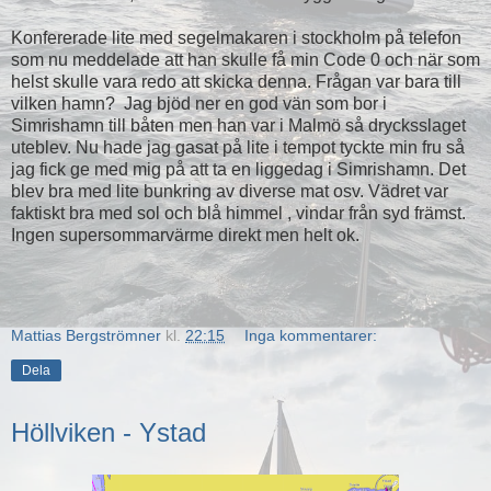
Konfererade lite med segelmakaren i stockholm på telefon
som nu meddelade att han skulle få min Code 0 och när som
helst skulle vara redo att skicka denna. Frågan var bara till
vilken hamn? Jag bjöd ner en god vän som bor i
Simrishamn till båten men han var i Malmö så drycksslaget
uteblev. Nu hade jag gasat på lite i tempot tyckte min fru så
jag fick ge med mig på att ta en liggedag i Simrishamn. Det
blev bra med lite bunkring av diverse mat osv. Vädret var
faktiskt bra med sol och blå himmel , vindar från syd främst.
Ingen supersommarvärme direkt men helt ok.
Mattias Bergströmner
kl.
22:15
Inga kommentarer:
Dela
Höllviken - Ystad