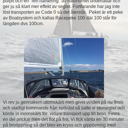
pulpit och en "ren hantering" av haslhornet underlättar och
ger ju så klart mer effekt av seglet. Fortfarande har jag inte
löst transporten av Code 0 så det återstår. Peket är ett peke
av Boatsystem och kallas Racepeke 100 där 100 står för
längden dvs 100cm.
Vi rev ju gennakern utomskärs men givet vinden på nu 9m/s
och stadigt kommande från sydväst så satte vi storseglet och
körde in inomskärs för vidare transport upp till bron. Finns
en del prickar men det flöt på fint. Vi fick vänta en 30 minuter
på broöppning så det blev en kryss och gippövning med