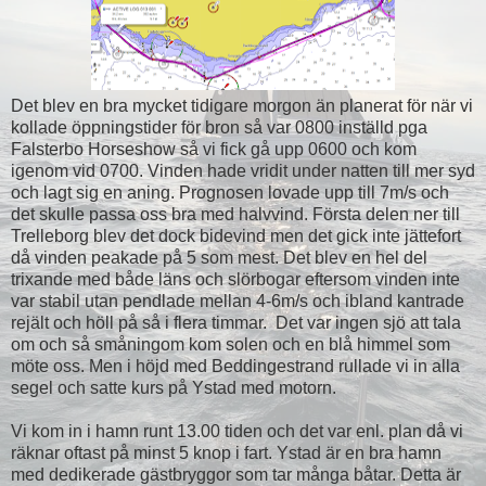
Det blev en bra mycket tidigare morgon än planerat för när vi
kollade öppningstider för bron så var 0800 inställd pga
Falsterbo Horseshow så vi fick gå upp 0600 och kom
igenom vid 0700. Vinden hade vridit under natten till mer syd
och lagt sig en aning. Prognosen lovade upp till 7m/s och
det skulle passa oss bra med halvvind. Första delen ner till
Trelleborg blev det dock bidevind men det gick inte jättefort
då vinden peakade på 5 som mest. Det blev en hel del
trixande med både läns och slörbogar eftersom vinden inte
var stabil utan pendlade mellan 4-6m/s och ibland kantrade
rejält och höll på så i flera timmar. Det var ingen sjö att tala
om och så småningom kom solen och en blå himmel som
möte oss. Men i höjd med Beddingestrand rullade vi in alla
segel och satte kurs på Ystad med motorn.
Vi kom in i hamn runt 13.00 tiden och det var enl. plan då vi
räknar oftast på minst 5 knop i fart. Ystad är en bra hamn
med dedikerade gästbryggor som tar många båtar. Detta är