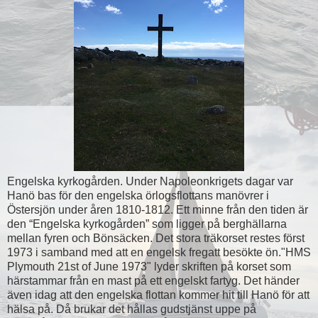
Engelska kyrkogården. Under Napoleonkrigets dagar var
Hanö bas för den engelska örlogsflottans manövrer i
Östersjön under åren 1810-1812. Ett minne från den tiden är
den “Engelska kyrkogården” som ligger på berghällarna
mellan fyren och Bönsäcken. Det stora träkorset restes först
1973 i samband med att en engelsk fregatt besökte ön."HMS
Plymouth 21st of June 1973" lyder skriften på korset som
härstammar från en mast på ett engelskt fartyg. Det händer
även idag att den engelska flottan kommer hit till Hanö för att
hälsa på. Då brukar det hållas gudstjänst uppe på