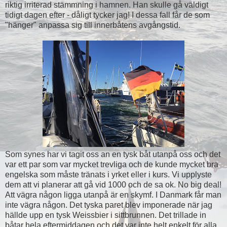
riktig irriterad stämmning i hamnen. Han skulle gå väldigt
tidigt dagen efter - dåligt tycker jag! I dessa fall får de som
"hänger" anpassa sig till innerbåtens avgångstid.
Som synes har vi tagit oss an en tysk båt utanpå oss och det
var ett par som var mycket trevliga och de kunde mycket bra
engelska som måste tränats i yrket eller i kurs. Vi upplyste
dem att vi planerar att gå vid 1000 och de sa ok. No big deal!
Att vägra någon ligga utanpå är en skymf. I Danmark får man
inte vägra någon. Det tyska paret blev imponerade när jag
hällde upp en tysk Weissbier i sittbrunnen. Det trillade in
båtar hela eftermiddagen och det var inte helt enkelt för alla