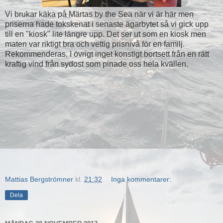
Vi brukar käka på Märtas by the Sea när vi är här men
priserna hade tokskenat i senaste ägarbytet så vi gick upp
till en "kiosk" lite längre upp. Det ser ut som en kiosk men
maten var riktigt bra och vettig prisnivå för en familj.
Rekommenderas. I övrigt inget konstigt bortsett från en rätt
kraftig vind från sydost som pinade oss hela kvällen.
Mattias Bergströmner
kl.
21:32
Inga kommentarer:
Dela