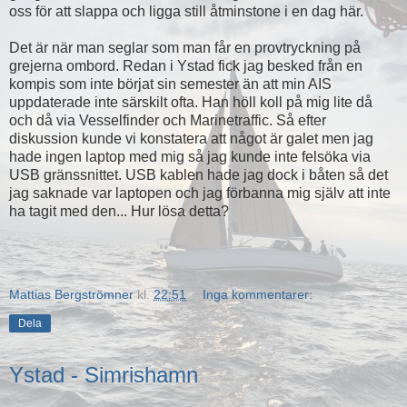
oss för att slappa och ligga still åtminstone i en dag här.
Det är när man seglar som man får en provtryckning på
grejerna ombord. Redan i Ystad fick jag besked från en
kompis som inte börjat sin semester än att min AIS
uppdaterade inte särskilt ofta. Han höll koll på mig lite då
och då via Vesselfinder och Marinetraffic. Så efter
diskussion kunde vi konstatera att något är galet men jag
hade ingen laptop med mig så jag kunde inte felsöka via
USB gränssnittet. USB kablen hade jag dock i båten så det
jag saknade var laptopen och jag förbanna mig själv att inte
ha tagit med den... Hur lösa detta?
Mattias Bergströmner
kl.
22:51
Inga kommentarer:
Dela
Ystad - Simrishamn