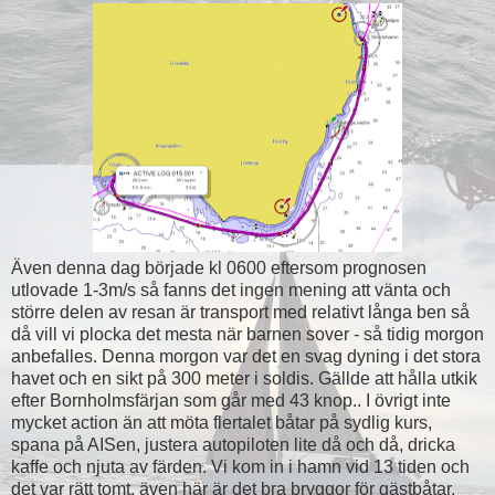
Även denna dag började kl 0600 eftersom prognosen
utlovade 1-3m/s så fanns det ingen mening att vänta och
större delen av resan är transport med relativt långa ben så
då vill vi plocka det mesta när barnen sover - så tidig morgon
anbefalles. Denna morgon var det en svag dyning i det stora
havet och en sikt på 300 meter i soldis. Gällde att hålla utkik
efter Bornholmsfärjan som går med 43 knop.. I övrigt inte
mycket action än att möta flertalet båtar på sydlig kurs,
spana på AISen, justera autopiloten lite då och då, dricka
kaffe och njuta av färden. Vi kom in i hamn vid 13 tiden och
det var rätt tomt, även här är det bra bryggor för gästbåtar.