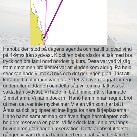
Hanöbukten stod på dagens agenda och härtill utlovad vind
på 4-9m/s från sydväst. Klockren babordsslör alltså med bra
tryck och bra fart i nord nordostlig kurs. Detta var vad vi såg
fram emot men problemet var att vinden kom aldrig. På hela
sträckan hade vi max 3 m/s och det gör ingen glad. Trist att
köra med motor men vad göra? Det var även flaggat för regn
under eftermiddagen och detta såg vi komma ifatt oss så
sakta från sydväst. Vi hade fin blå himmel när vi lämnade
Simrishamn. Vi hann dock in i Hanö hamn innan regnet bröt
ut men det var inte mycket mer. Via en vän som har båt i
Åhus så fick jag tipset att inte ligga för nära färjeplatserna i
Hanö hamn samt att man kan även ringa hamnkapten och
be dem reservera en plats. Vi fick dock fatt i en plats längs
huvudpiren utan någon reservation. Detta är absolut första
gången vi var i denna hamn med egen båt så vi bestämde