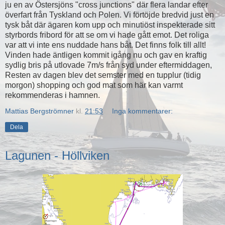
ju en av Östersjöns "cross junctions" där flera landar efter
överfart från Tyskland och Polen. Vi förtöjde bredvid just en
tysk båt där ägaren kom upp och minutiöst inspekterade sitt
styrbords fribord för att se om vi hade gått emot. Det roliga
var att vi inte ens nuddade hans båt. Det finns folk till allt!
Vinden hade äntligen kommit igång nu och gav en kraftig
sydlig bris på utlovade 7m/s från syd under eftermiddagen,
Resten av dagen blev det semster med en tupplur (tidig
morgon) shopping och god mat som här kan varmt
rekommenderas i hamnen.
Mattias Bergströmner
kl.
21:53
Inga kommentarer:
Dela
Lagunen - Höllviken