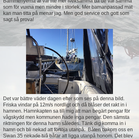
Barnmenyerna är väl lite mer tveksamma då de var samma
som för vuxna men mindre i storlek. Mer barnanpassad mat
kan man titta på menar jag. Men god service och gott som
sagt så prova!
Det var bättre väder dagen efter som ses på denna bild.
Friska vindar på 12m/s nordligt och då blåser det rakt in i
hamnen. Hamnkapten sa till mig att man begärt pengar för
vågskydd men kommunen hade inga pengar. Den sämsta
riktningen för denna hamn således. Tänk dig komma in i
hamn och bli nekad att förtöja utanpå. Båten bakom oss en
Swan 35 nekade två båtar att ligga utanpå honom. Det blev