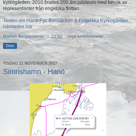
kyrkogården. 2010 firades 200 års jubileum med besök av
representanter från engelska flottan.
Texten om Hanö Fyr, Bönsäcken & Engelska Kyrkogården
hämtades här
Mattias Bergströmner
kl.
21:50
Inga kommentarer:
Dela
TISDAG 21 NOVEMBER 2017
Simrishamn - Hanö