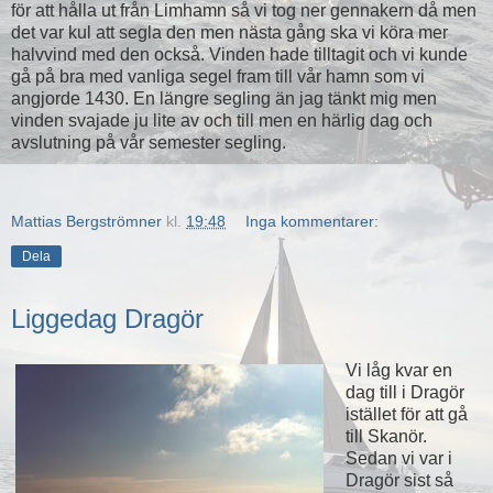
för att hålla ut från Limhamn så vi tog ner gennakern då men
det var kul att segla den men nästa gång ska vi köra mer
halvvind med den också. Vinden hade tilltagit och vi kunde
gå på bra med vanliga segel fram till vår hamn som vi
angjorde 1430. En längre segling än jag tänkt mig men
vinden svajade ju lite av och till men en härlig dag och
avslutning på vår semester segling.
Mattias Bergströmner
kl.
19:48
Inga kommentarer:
Dela
Liggedag Dragör
Vi låg kvar en
dag till i Dragör
istället för att gå
till Skanör.
Sedan vi var i
Dragör sist så