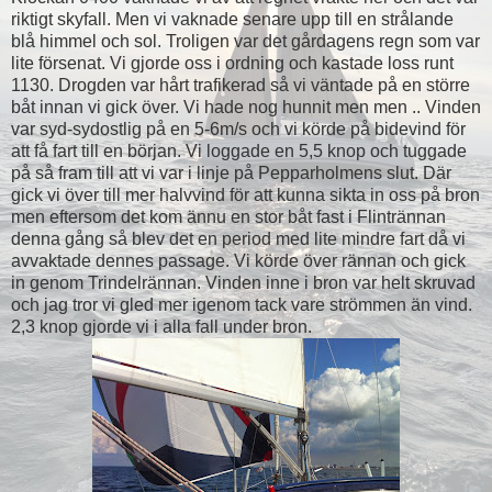
riktigt skyfall. Men vi vaknade senare upp till en strålande
blå himmel och sol. Troligen var det gårdagens regn som var
lite försenat. Vi gjorde oss i ordning och kastade loss runt
1130. Drogden var hårt trafikerad så vi väntade på en större
båt innan vi gick över. Vi hade nog hunnit men men .. Vinden
var syd-sydostlig på en 5-6m/s och vi körde på bidevind för
att få fart till en början. Vi loggade en 5,5 knop och tuggade
på så fram till att vi var i linje på Pepparholmens slut. Där
gick vi över till mer halvvind för att kunna sikta in oss på bron
men eftersom det kom ännu en stor båt fast i Flintrännan
denna gång så blev det en period med lite mindre fart då vi
avvaktade dennes passage. Vi körde över rännan och gick
in genom Trindelrännan. Vinden inne i bron var helt skruvad
och jag tror vi gled mer igenom tack vare strömmen än vind.
2,3 knop gjorde vi i alla fall under bron.