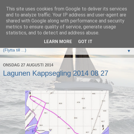
This site uses cookies from Google to deliver its services
Elan333 Vilja
and to analyze traffic. Your IP address and user-agent are
shared with Google along with performance and security
metrics to ensure quality of service, generate usage
www.elan333.se - en blogg om båten, seglingar, havet och
statistics, and to detect and address abuse.
allt som hör därtill
LEARN MORE
GOT IT
▼
ONSDAG 27 AUGUSTI 2014
Lagunen Kappsegling 2014 08 27