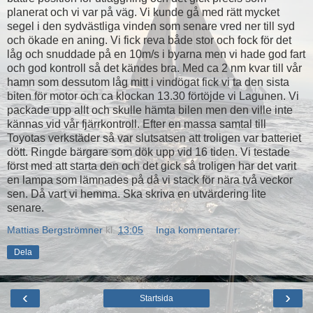
planerat och vi var på väg. Vi kunde gå med rätt mycket
segel i den sydvästliga vinden som senare vred ner till syd
och ökade en aning. Vi fick reva både stor och fock för det
låg och snuddade på en 10m/s i byarna men vi hade god fart
och god kontroll så det kändes bra. Med ca 2 nm kvar till vår
hamn som dessutom låg mitt i vindögat fick vi ta den sista
biten för motor och ca klockan 13.30 förtöjde vi Lagunen. Vi
packade upp allt och skulle hämta bilen men den ville inte
kännas vid vår fjärrkontroll. Efter en massa samtal till
Toyotas verkstäder så var slutsatsen att troligen var batteriet
dött. Ringde bärgare som dök upp vid 16 tiden. Vi testade
först med att starta den och det gick så troligen har det varit
en lampa som lämnades på då vi stack för nära två veckor
sen. Då vart vi hemma. Ska skriva en utvärdering lite
senare.
Mattias Bergströmner
kl.
13:05
Inga kommentarer:
Dela
‹
›
Startsida