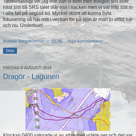
Tabellmässigt vet jag inte vart vi kom men troligen sist eller
näst sist då SRS talet slår oss i nacken men vi var inte sist in
i alla fall på seglad tid. Mycket skönt att kunna byta
fokusering så här mitt i veckan för på sjön är man ju alltid här
och nu. Underbart!
Mattias Bergströmner
kl.
21:36
Inga kommentarer:
Dela
FREDAG 8 AUGUSTI 2014
Dragör - Lagunen
Klockan 0400 vaknade vi av att regnet vräkte ner och det var