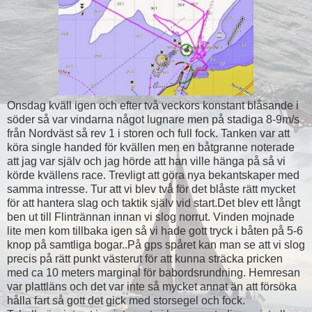
Onsdag kväll igen och efter två veckors konstant blåsande i
söder så var vindarna något lugnare men på stadiga 8-9m/s
från Nordväst så rev 1 i storen och full fock. Tanken var att
köra single handed för kvällen men en båtgranne noterade
att jag var själv och jag hörde att han ville hänga på så vi
körde kvällens race. Trevligt att göra nya bekantskaper med
samma intresse. Tur att vi blev två för det blåste rätt mycket
för att hantera slag och taktik själv vid start.Det blev ett långt
ben ut till Flintrännan innan vi slog norrut. Vinden mojnade
lite men kom tillbaka igen så vi hade gott tryck i båten på 5-6
knop på samtliga bogar..På gps spåret kan man se att vi slog
precis på rätt punkt västerut för att kunna sträcka pricken
med ca 10 meters marginal för babordsrundning. Hemresan
var plattläns och det var inte så mycket annat än att försöka
hålla fart så gott det gick med storsegel och fock.