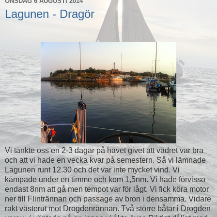
ONSDAG 6 AUGUSTI 2014
Lagunen - Dragör
Vi tänkte oss en 2-3 dagar på havet givet att vädret var bra
och att vi hade en vecka kvar på semestern. Så vi lämnade
Lagunen runt 12.30 och det var inte mycket vind. Vi
kämpade under en timme och kom 1,5nm. Vi hade förvisso
endast 8nm att gå men tempot var för lågt. Vi fick köra motor
ner till Flintrännan och passage av bron i densamma. Vidare
rakt västerut mot Drogdenrännan. Två större båtar i Drogden