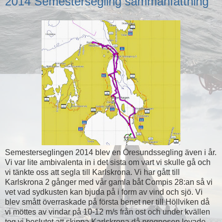
2014 Semestersegling sammanfattning
Semesterseglingen 2014 blev en Öresundssegling även i år.
Vi var lite ambivalenta in i det sista om vart vi skulle gå och
vi tänkte oss att segla till Karlskrona. Vi har gått till
Karlskrona 2 gånger med vår gamla båt Compis 28:an så vi
vet vad sydkusten kan bjuda på i form av vind och sjö. Vi
blev smått överraskade på första benet ner till Höllviken då
vi möttes av vindar på 10-12 m/s från ost och under kvällen
tog vi beslutet att skippa Karlskrona då prognosen lovade