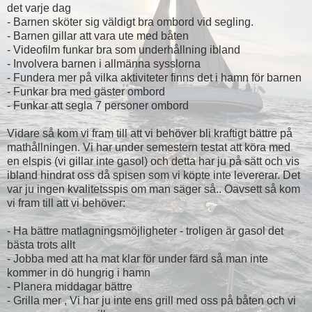
det varje dag
- Barnen sköter sig väldigt bra ombord vid segling.
- Barnen gillar att vara ute med båten
- Videofilm funkar bra som underhållning ibland
- Involvera barnen i allmänna sysslorna
- Fundera mer på vilka aktiviteter finns det i hamn för barnen
- Funkar bra med gäster ombord
- Funkar att segla 7 personer ombord
Vidare så kom vi fram till att vi behöver bli kraftigt bättre på
mathållningen. Vi har under semestern testat att köra med
en elspis (vi gillar inte gasol) och detta har ju på sätt och vis
ibland hindrat oss då spisen som vi köpte inte levererar. Det
var ju ingen kvalitetsspis om man säger så.. Oavsett så kom
vi fram till att vi behöver:
- Ha bättre matlagningsmöjligheter - troligen är gasol det
bästa trots allt
- Jobba med att ha mat klar för under färd så man inte
kommer in dö hungrig i hamn
- Planera middagar bättre
- Grilla mer , Vi har ju inte ens grill med oss på båten och vi