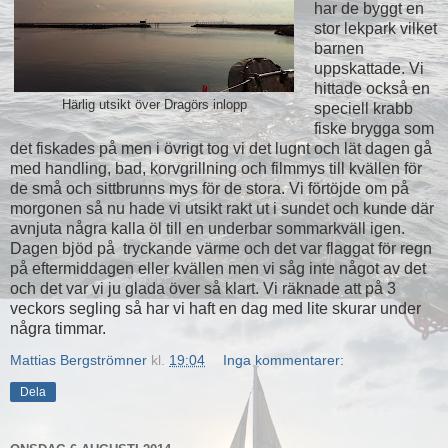
har de byggt en
stor lekpark vilket
barnen
uppskattade. Vi
hittade också en
Härlig utsikt över Dragörs inlopp
speciell krabb
fiske brygga som
det fiskades på men i övrigt tog vi det lugnt och lät dagen gå
med handling, bad, korvgrillning och filmmys till kvällen för
de små och sittbrunns mys för de stora. Vi förtöjde om på
morgonen så nu hade vi utsikt rakt ut i sundet och kunde där
avnjuta några kalla öl till en underbar sommarkväll igen.
Dagen bjöd på tryckande värme och det var flaggat för regn
på eftermiddagen eller kvällen men vi såg inte något av det
och det var vi ju glada över så klart. Vi räknade att på 3
veckors segling så har vi haft en dag med lite skurar under
några timmar.
Mattias Bergströmner
kl.
19:04
Inga kommentarer:
Dela