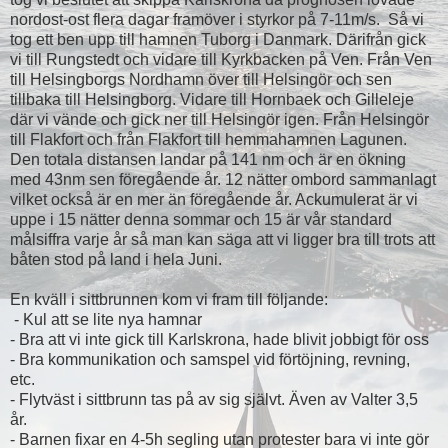
nordost-ost flera dagar framöver i styrkor på 7-11m/s. Så vi
tog ett ben upp till hamnen Tuborg i Danmark. Därifrån gick
vi till Rungstedt och vidare till Kyrkbacken på Ven. Från Ven
till Helsingborgs Nordhamn över till Helsingör och sen
tillbaka till Helsingborg. Vidare till Hornbaek och Gilleleje
där vi vände och gick ner till Helsingör igen. Från Helsingör
till Flakfort och från Flakfort till hemmahamnen Lagunen.
Den totala distansen landar på 141 nm och är en ökning
med 43nm sen föregående år. 12 nätter ombord sammanlagt
vilket också är en mer än föregående år. Ackumulerat är vi
uppe i 15 nätter denna sommar och 15 är vår standard
målsiffra varje år så man kan säga att vi ligger bra till trots att
båten stod på land i hela Juni.
En kväll i sittbrunnen kom vi fram till följande:
- Kul att se lite nya hamnar
- Bra att vi inte gick till Karlskrona, hade blivit jobbigt för oss
- Bra kommunikation och samspel vid förtöjning, revning,
etc.
- Flytväst i sittbrunn tas på av sig självt. Även av Valter 3,5
år.
- Barnen fixar en 4-5h segling utan protester bara vi inte gör