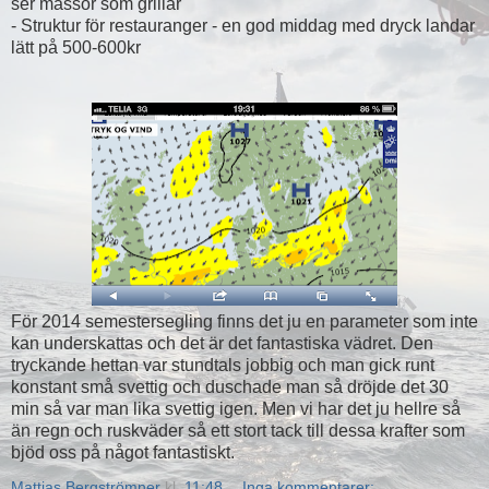
ser massor som grillar
- Struktur för restauranger - en god middag med dryck landar
lätt på 500-600kr
För 2014 semestersegling finns det ju en parameter som inte
kan underskattas och det är det fantastiska vädret. Den
tryckande hettan var stundtals jobbig och man gick runt
konstant små svettig och duschade man så dröjde det 30
min så var man lika svettig igen. Men vi har det ju hellre så
än regn och ruskväder så ett stort tack till dessa krafter som
bjöd oss på något fantastiskt.
Mattias Bergströmner
kl.
11:48
Inga kommentarer: