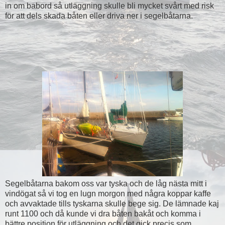
in om babord så utläggning skulle bli mycket svårt med risk
för att dels skada båten eller driva ner i segelbåtarna.
Segelbåtarna bakom oss var tyska och de låg nästa mitt i
vindögat så vi tog en lugn morgon med några koppar kaffe
och avvaktade tills tyskarna skulle bege sig. De lämnade kaj
runt 1100 och då kunde vi dra båten bakåt och komma i
bättre position för utläggning och det gick precis som