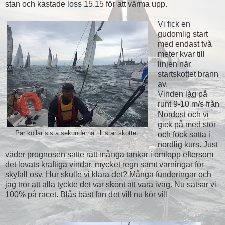
stan och kastade loss 15.15 för att värma upp.
Vi fick en
gudomlig start
med endast två
meter kvar till
linjen när
startskottet brann
av.
Vinden låg på
runt 9-10 m/s från
Nordost och vi
gick på med stor
Pär kollar sista sekunderna till startskottet.
och fock satta i
nordlig kurs. Just
väder prognosen satte rätt många tankar i omlopp eftersom
det lovats kraftiga vindar, mycket regn samt varningar för
skyfall osv. Hur skulle vi klara det? Många funderingar och
jag tror att alla tyckte det var skönt att vara iväg. Nu satsar vi
100% på racet. Blås bäst fan det vill nu kör vi!!