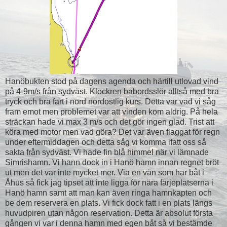
Hanöbukten stod på dagens agenda och härtill utlovad vind
på 4-9m/s från sydväst. Klockren babordsslör alltså med bra
tryck och bra fart i nord nordostlig kurs. Detta var vad vi såg
fram emot men problemet var att vinden kom aldrig. På hela
sträckan hade vi max 3 m/s och det gör ingen glad. Trist att
köra med motor men vad göra? Det var även flaggat för regn
under eftermiddagen och detta såg vi komma ifatt oss så
sakta från sydväst. Vi hade fin blå himmel när vi lämnade
Simrishamn. Vi hann dock in i Hanö hamn innan regnet bröt
ut men det var inte mycket mer. Via en vän som har båt i
Åhus så fick jag tipset att inte ligga för nära färjeplatserna i
Hanö hamn samt att man kan även ringa hamnkapten och
be dem reservera en plats. Vi fick dock fatt i en plats längs
huvudpiren utan någon reservation. Detta är absolut första
gången vi var i denna hamn med egen båt så vi bestämde