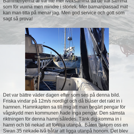
Barnmenyerna är väl lite mer tveksamma då de var samma
som för vuxna men mindre i storlek. Mer barnanpassad mat
kan man titta på menar jag. Men god service och gott som
sagt så prova!
Det var bättre väder dagen efter som ses på denna bild.
Friska vindar på 12m/s nordligt och då blåser det rakt in i
hamnen. Hamnkapten sa till mig att man begärt pengar för
vågskydd men kommunen hade inga pengar. Den sämsta
riktningen för denna hamn således. Tänk dig komma in i
hamn och bli nekad att förtöja utanpå. Båten bakom oss en
Swan 35 nekade två båtar att ligga utanpå honom. Det blev