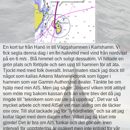
En kort tur från Hanö in till Väggahamnen i Karlshamn. Vi
fick segla denna dag i en fin halvvind med vind från nordväst
på en 6 m/s . Blå himmel och soligt dessutom. Vi hittade en
grön plats och förtöjde och sen upp till hamnen för att äta.
Tjockt med med folk överallt. Innan maten stack jag dock till
något som kallas Arkens Marinelektronik som ligger i
hamnen som var Garmin Authorized dealer. Tänkte be om
hjälp med min AIS. Men jag säger: Jösses! vilken trött attityd
som möte mig bakom kassan och än värre blev det då jag
ringde till "teknikern som var ute på uppdrag". Det var så
mycket arbete och med AISer vet man aldrig om de täcker
osv osv. Till slut tackade jag för "lyhördheten" och sa att jag
kollar läget med dem dagen efter. Vilket jag så klart inte
gjorde! Det är bra om AIS funkar och det gör den men
intervall för uppdatering är osäkert men inte kritiskt för vår