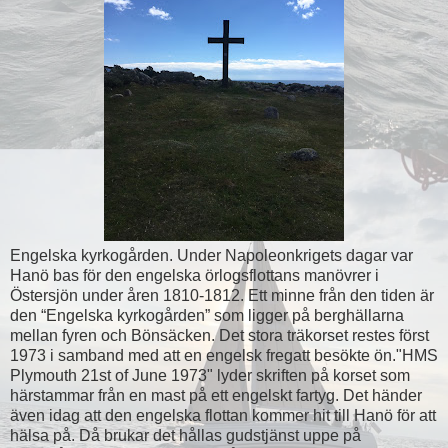
Engelska kyrkogården. Under Napoleonkrigets dagar var
Hanö bas för den engelska örlogsflottans manövrer i
Östersjön under åren 1810-1812. Ett minne från den tiden är
den “Engelska kyrkogården” som ligger på berghällarna
mellan fyren och Bönsäcken. Det stora träkorset restes först
1973 i samband med att en engelsk fregatt besökte ön."HMS
Plymouth 21st of June 1973" lyder skriften på korset som
härstammar från en mast på ett engelskt fartyg. Det händer
även idag att den engelska flottan kommer hit till Hanö för att
hälsa på. Då brukar det hållas gudstjänst uppe på