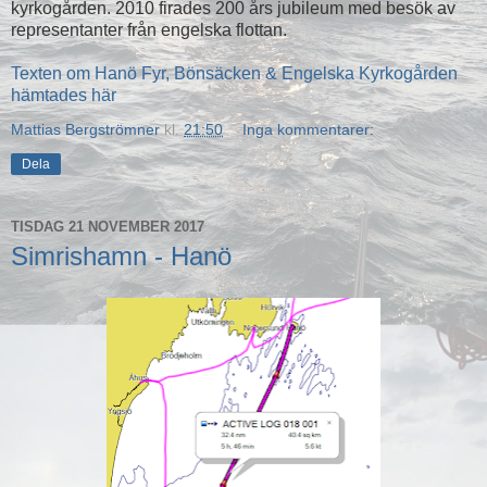
kyrkogården. 2010 firades 200 års jubileum med besök av
representanter från engelska flottan.
Texten om Hanö Fyr, Bönsäcken & Engelska Kyrkogården
hämtades här
Mattias Bergströmner
kl.
21:50
Inga kommentarer:
Dela
TISDAG 21 NOVEMBER 2017
Simrishamn - Hanö