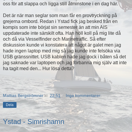
oss för att slappa och ligga still åtminstone i en dag här.
Det är när man seglar som man får en provtryckning på
grejerna ombord. Redan i Ystad fick jag besked från en
kompis som inte börjat sin semester än att min AIS
uppdaterade inte särskilt ofta. Han höll koll på mig lite då
och då via Vesselfinder och Marinetraffic. Så efter
diskussion kunde vi konstatera att något är galet men jag
hade ingen laptop med mig så jag kunde inte felsöka via
USB gränssnittet. USB kablen hade jag dock i båten så det
jag saknade var laptopen och jag förbanna mig själv att inte
ha tagit med den... Hur lösa detta?
Mattias Bergströmner
kl.
22:51
Inga kommentarer:
Dela
Ystad - Simrishamn