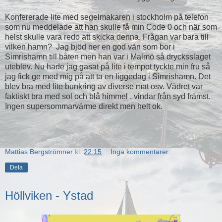
Konfererade lite med segelmakaren i stockholm på telefon
som nu meddelade att han skulle få min Code 0 och när som
helst skulle vara redo att skicka denna. Frågan var bara till
vilken hamn? Jag bjöd ner en god vän som bor i
Simrishamn till båten men han var i Malmö så drycksslaget
uteblev. Nu hade jag gasat på lite i tempot tyckte min fru så
jag fick ge med mig på att ta en liggedag i Simrishamn. Det
blev bra med lite bunkring av diverse mat osv. Vädret var
faktiskt bra med sol och blå himmel , vindar från syd främst.
Ingen supersommarvärme direkt men helt ok.
Mattias Bergströmner
kl.
22:15
Inga kommentarer:
Dela
Höllviken - Ystad