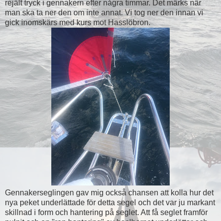
rejält tryck i gennakern efter några timmar. Det märks när
man ska ta ner den om inte annat. Vi tog ner den innan vi
gick inomskärs med kurs mot Hasslöbron.
Gennakerseglingen gav mig också chansen att kolla hur det
nya peket underlättade för detta segel och det var ju markant
skillnad i form och hantering på seglet. Att få seglet framför