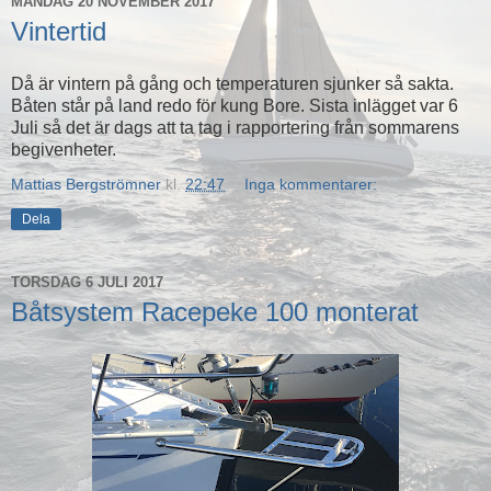
MÅNDAG 20 NOVEMBER 2017
Vintertid
Då är vintern på gång och temperaturen sjunker så sakta.
Båten står på land redo för kung Bore. Sista inlägget var 6
Juli så det är dags att ta tag i rapportering från sommarens
begivenheter.
Mattias Bergströmner
kl.
22:47
Inga kommentarer:
Dela
TORSDAG 6 JULI 2017
Båtsystem Racepeke 100 monterat