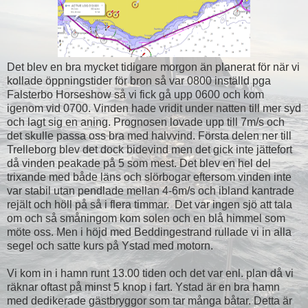
Det blev en bra mycket tidigare morgon än planerat för när vi
kollade öppningstider för bron så var 0800 inställd pga
Falsterbo Horseshow så vi fick gå upp 0600 och kom
igenom vid 0700. Vinden hade vridit under natten till mer syd
och lagt sig en aning. Prognosen lovade upp till 7m/s och
det skulle passa oss bra med halvvind. Första delen ner till
Trelleborg blev det dock bidevind men det gick inte jättefort
då vinden peakade på 5 som mest. Det blev en hel del
trixande med både läns och slörbogar eftersom vinden inte
var stabil utan pendlade mellan 4-6m/s och ibland kantrade
rejält och höll på så i flera timmar. Det var ingen sjö att tala
om och så småningom kom solen och en blå himmel som
möte oss. Men i höjd med Beddingestrand rullade vi in alla
segel och satte kurs på Ystad med motorn.
Vi kom in i hamn runt 13.00 tiden och det var enl. plan då vi
räknar oftast på minst 5 knop i fart. Ystad är en bra hamn
med dedikerade gästbryggor som tar många båtar. Detta är