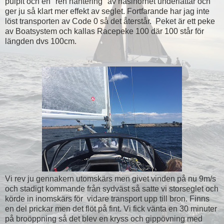
pulpit och en "ren hantering" av haslhornet underlättar och
ger ju så klart mer effekt av seglet. Fortfarande har jag inte
löst transporten av Code 0 så det återstår. Peket är ett peke
av Boatsystem och kallas Racepeke 100 där 100 står för
längden dvs 100cm.
Vi rev ju gennakern utomskärs men givet vinden på nu 9m/s
och stadigt kommande från sydväst så satte vi storseglet och
körde in inomskärs för vidare transport upp till bron. Finns
en del prickar men det flöt på fint. Vi fick vänta en 30 minuter
på broöppning så det blev en kryss och gippövning med