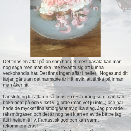
Det finns en affär på ön som har det mest basala kan man
nog säga men man ska inte fövänta sig att kunna
veckohandla här. Det finns ingen affär i heller i Nogesund dit
färjan går utan det närmaste är Hällevik, att tänka på innan
man åker hit.
I anslutning till affären så finns en restaurang som man kan
boka bord på och vilket vi gjorde (man vet ju inte..) och här
hade de mycket fina smörgåsar av olika slag. Jag provade
räksmörgåsen och det är nog helt klart en av de bättre jag
ätit i hela mitt liv. Fantastisk god och kan varmt
rekommenderas!