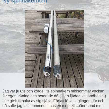
Ny spinnakerbom
Jag var ju ute och körde lite spinnakern midsommar veckan
för egen träning och noterade då att en fjäder i ett ändbeslag
inte gick tillbaka av sig självt. För att lösa seglingen där och
då satte jag fast bommen i masten med ett spännband men