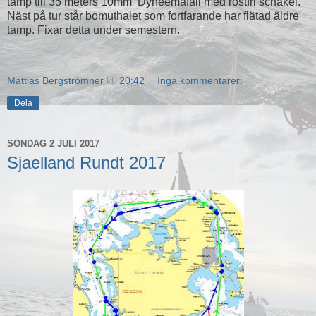
tamp till 35 meters 10mm Dyneemafall med rostfri schakel.
Näst på tur står bomuthalet som fortfarande har flätad äldre
tamp. Fixar detta under semestern.
Mattias Bergströmner
kl.
20:42
Inga kommentarer:
Dela
SÖNDAG 2 JULI 2017
Sjaelland Rundt 2017