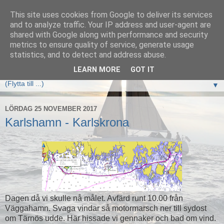
This site uses cookies from Google to deliver its services
Elan333 Vilja
and to analyze traffic. Your IP address and user-agent are
shared with Google along with performance and security
metrics to ensure quality of service, generate usage
www.elan333.se - en blogg om båten, seglingar, havet och
statistics, and to detect and address abuse.
allt som hör därtill
LEARN MORE
GOT IT
▼
LÖRDAG 25 NOVEMBER 2017
Karlshamn - Karlskrona
Dagen då vi skulle nå målet. Avfärd runt 10.00 från
Väggahamn. Svaga vindar så motormarsch ner till sydost
om Tärnös udde. Här hissade vi gennaker och bad om vind.