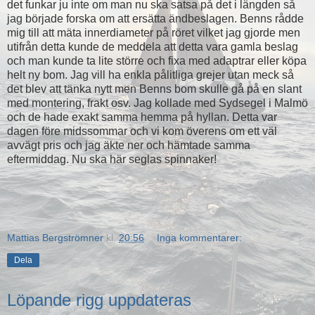
det funkar ju inte om man nu ska satsa på det i längden så
jag började forska om att ersätta ändbeslagen. Benns rådde
mig till att mäta innerdiameter på röret vilket jag gjorde men
utifrån detta kunde de meddela att detta vara gamla beslag
och man kunde ta lite större och fixa med adaptrar eller köpa
helt ny bom. Jag vill ha enkla pålitliga grejer utan meck så
det blev att tänka nytt men Benns bom skulle gå på en slant
med montering, frakt osv. Jag kollade med Sydsegel i Malmö
och de hade exakt samma hemma på hyllan. Detta var
dagen före midssommar och vi kom överens om ett väl
avvägt pris och jag äkte ner och hämtade samma
eftermiddag. Nu ska här seglas spinnaker!
Mattias Bergströmner
kl.
20:56
Inga kommentarer:
Dela
Löpande rigg uppdateras