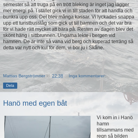
semester så att truga på en trött bleking är inget jag lägger
mer energi på. I stället gick vi in till staden för att handla och
bunkra upp oss. Det blev många kassar. Vi lyckades snappa
upp ett turistbusståg som gick ut till hamnen och det var bra
för vi hade rätt mycket att bära på. Resten av dagen blev det
skönt häng i sittbrunnen. Ungarna lekte i bergen vid
hamnen. De är inte så vana vid berg och kuperad terräng så
detta var nytt och kul för dem, vi bor ju i Skåne.
Mattias Bergströmner
kl.
22:38
Inga kommentarer:
Dela
Hanö med egen båt
Vi kom in i Hanö
hamn
tillsammans med
regn så bilden