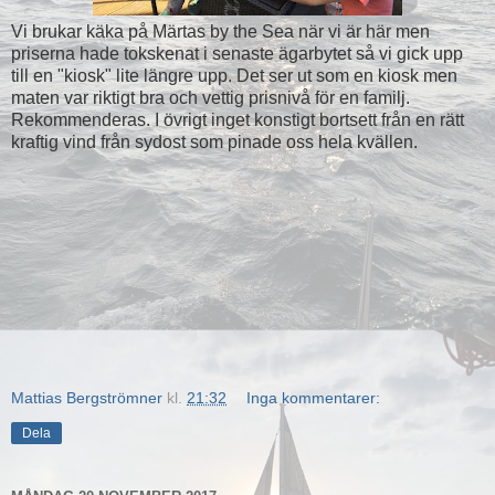
Vi brukar käka på Märtas by the Sea när vi är här men
priserna hade tokskenat i senaste ägarbytet så vi gick upp
till en "kiosk" lite längre upp. Det ser ut som en kiosk men
maten var riktigt bra och vettig prisnivå för en familj.
Rekommenderas. I övrigt inget konstigt bortsett från en rätt
kraftig vind från sydost som pinade oss hela kvällen.
Mattias Bergströmner
kl.
21:32
Inga kommentarer:
Dela