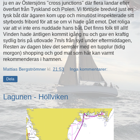
ju en av Östersjöns "cross junctions" där flera landar efter
överfart från Tyskland och Polen. Vi förtöjde bredvid just en
tysk båt där ägaren kom upp och minutiöst inspekterade sitt
styrbords fribord för att se om vi hade gått emot. Det roliga
var att vi inte ens nuddade hans båt. Det finns folk till allt!
Vinden hade äntligen kommit igång nu och gav en kraftig
sydlig bris på utlovade 7m/s från syd under eftermiddagen,
Resten av dagen blev det semster med en tupplur (tidig
morgon) shopping och god mat som här kan varmt
rekommenderas i hamnen.
Mattias Bergströmner
kl.
21:53
Inga kommentarer:
Dela
Lagunen - Höllviken