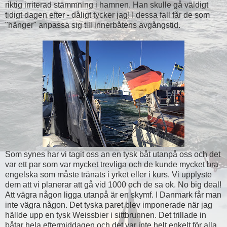
riktig irriterad stämmning i hamnen. Han skulle gå väldigt
tidigt dagen efter - dåligt tycker jag! I dessa fall får de som
"hänger" anpassa sig till innerbåtens avgångstid.
Som synes har vi tagit oss an en tysk båt utanpå oss och det
var ett par som var mycket trevliga och de kunde mycket bra
engelska som måste tränats i yrket eller i kurs. Vi upplyste
dem att vi planerar att gå vid 1000 och de sa ok. No big deal!
Att vägra någon ligga utanpå är en skymf. I Danmark får man
inte vägra någon. Det tyska paret blev imponerade när jag
hällde upp en tysk Weissbier i sittbrunnen. Det trillade in
båtar hela eftermiddagen och det var inte helt enkelt för alla