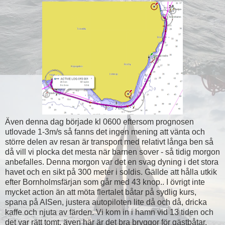
Även denna dag började kl 0600 eftersom prognosen
utlovade 1-3m/s så fanns det ingen mening att vänta och
större delen av resan är transport med relativt långa ben så
då vill vi plocka det mesta när barnen sover - så tidig morgon
anbefalles. Denna morgon var det en svag dyning i det stora
havet och en sikt på 300 meter i soldis. Gällde att hålla utkik
efter Bornholmsfärjan som går med 43 knop.. I övrigt inte
mycket action än att möta flertalet båtar på sydlig kurs,
spana på AISen, justera autopiloten lite då och då, dricka
kaffe och njuta av färden. Vi kom in i hamn vid 13 tiden och
det var rätt tomt, även här är det bra bryggor för gästbåtar.