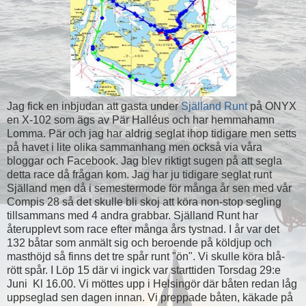
Jag fick en inbjudan att gasta under
Själland Runt
på ONYX
en X-102 som ägs av Pär Halléus och har hemmahamn
Lomma. Pär och jag har aldrig seglat ihop tidigare men setts
på havet i lite olika sammanhang men också via våra
bloggar och Facebook. Jag blev riktigt sugen på att segla
detta race då frågan kom. Jag har ju tidigare seglat runt
Själland men då i semestermode för många år sen med vår
Compis 28 så det skulle bli skoj att köra non-stop segling
tillsammans med 4 andra grabbar. Själland Runt har
återupplevt som race efter många års tystnad. I år var det
132 båtar som anmält sig och beroende på köldjup och
masthöjd så finns det tre spår runt "ön". Vi skulle köra blå-
rött spår. I Löp 15 där vi ingick var starttiden Torsdag 29:e
Juni Kl 16.00. Vi möttes upp i Helsingör där båten redan låg
uppseglad sen dagen innan. Vi preppade båten, käkade på