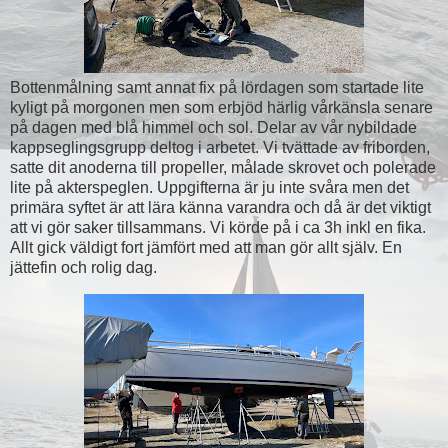
Bottenmålning samt annat fix på lördagen som startade lite
kyligt på morgonen men som erbjöd härlig vårkänsla senare
på dagen med blå himmel och sol. Delar av vår nybildade
kappseglingsgrupp deltog i arbetet. Vi tvättade av friborden,
satte dit anoderna till propeller, målade skrovet och polerade
lite på akterspeglen. Uppgifterna är ju inte svåra men det
primära syftet är att lära känna varandra och då är det viktigt
att vi gör saker tillsammans. Vi körde på i ca 3h inkl en fika.
Allt gick väldigt fort jämfört med att man gör allt själv. En
jättefin och rolig dag.