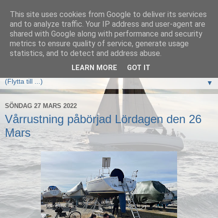
This site uses cookies from Google to deliver its services
Elan333 Vilja
and to analyze traffic. Your IP address and user-agent are
shared with Google along with performance and security
metrics to ensure quality of service, generate usage
www.elan333.se - en blogg om båten, seglingar, havet och
statistics, and to detect and address abuse.
allt som hör därtill
LEARN MORE
GOT IT
▼
SÖNDAG 27 MARS 2022
Vårrustning påbörjad Lördagen den 26
Mars