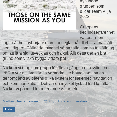
nybildade
gruppen som
bildar Team Vilja
2022.
Gruppens
seglingserfarenhet
varierar men
ingen är helt nybörjare utan har seglat på ett eller annat sätt
sen tidigare. Gällande mindset så har alla samma inställning
om att lära sig, utvecklas och ha kul. Allt detta ger en bra
grund som vi ska bygga vidare på!
Nu kom vi ihop som grupp för första gången och syftet med
träffen var att lära känna varandra lite bättre samt ha en
genomgång av båtens olika system för säkerhet, navigation
och kommunikation. Det var en mycket lyckad träff för alla.
Nu kör vi på med förberedande vårarbete!
Mattias Bergströmner
kl.
23:03
Inga kommentarer:
Dela