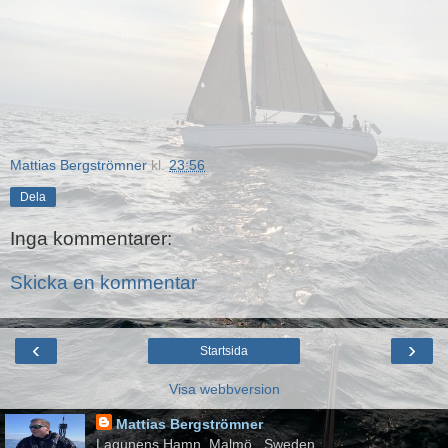
Mattias Bergströmner
kl.
23:56
Dela
Inga kommentarer:
Skicka en kommentar
‹
›
Startsida
Visa webbversion
Mattias Bergströmner
Lagunens Hamn, Malmö , Sweden