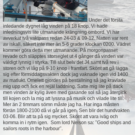
Under det första
inledande dygnet låg vinden på 18 knop. Vi hade
inledningsvis lite utmanande krängning ombord. Vi har
avverkat två vaktpass redan 24-03 & 09-12. Natten var rent
av iskall, säkert inte mer än 5-6 grader klockan 0200. Vädret
kommer göra detta mer utmanande. På morgonpasset
revade och släpptes storseglet ut 4 gånger då vinden var
väldigt lynnig i styrka. Till slut belv det J4 samt två rev i
storen och vi låg på 9-10 knop i framfart. Skönt att gå lägga
sig efter förmiddagsvakten dock jag vaknade igen vid 1400
av matlukt. Omelett gjordes på beställning så jag kravlade
mig upp och fick en rejäl laddning. Satte mig lite på däck
men vinden är kylig även med gasande sol så jag återgick
till kojen och la mig att lyssna på musik och vilade lite till.
Mer än 2 timmars sömn måste jag ha. Har inga måsten
förrän 1800-2100 då vi går på igen. Sen blir det hundvakten
03-06. Blir att ta på sig mycket. Skönt att vara iväg och
komma in i rytm igen. Som lord Nelson sa: "Good ships and
sailors roots in the harbour".