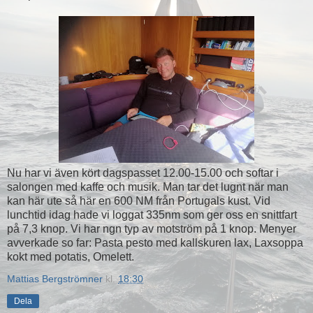
Nu har vi även kört dagspasset 12.00-15.00 och softar i
salongen med kaffe och musik. Man tar det lugnt när man
kan här ute så här en 600 NM från Portugals kust. Vid
lunchtid idag hade vi loggat 335nm som ger oss en snittfart
på 7,3 knop. Vi har ngn typ av motström på 1 knop. Menyer
avverkade so far: Pasta pesto med kallskuren lax, Laxsoppa
kokt med potatis, Omelett.
Mattias Bergströmner
kl.
18:30
Dela