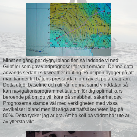
Minst en gång per dygn, ibland fler, så laddade vi ned
Gribfiler som gav vindprognoser för valt område. Denna data
används sedan i s.k weather routing. Principen bygger på att
man känner till båtens prestanda i form av ett polardiagram.
Detta utgör baseline och utifrån denna samd vinddatan så
kan navigationsprogrammet tala om för dig optimal kurs
beroende på om du vill köra på snabbhet, säkerhet osv.
Prognoserna stämde väl med verkligheten med vissa
avvikelser ibland men låt säga att träffsäkerheten låg på
80%. Detta tycker jag är bra. Att ha koll på vädret här ute är
av yttersta vikt.