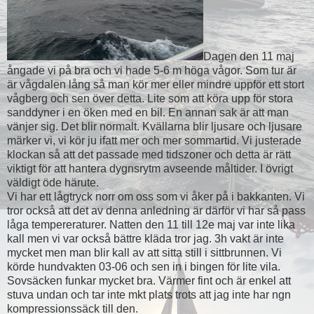
Dagen den 11 maj
ångade vi på bra och vi hade 5-6 m höga vågor. Som tur är
är vågdalen lång så man kör mer eller mindre uppför ett stort
vågberg och sen över detta. Lite som att köra upp för stora
sanddyner i en öken med en bil. En annan sak är att man
vänjer sig. Det blir normalt. Kvällarna blir ljusare och ljusare
märker vi, vi kör ju ifatt mer och mer sommartid. Vi justerade
klockan så att det passade med tidszoner och detta är rätt
viktigt för att hantera dygnsrytm avseende måltider. I övrigt
väldigt öde härute.
Vi har ett lågtryck norr om oss som vi åker på i bakkanten. Vi
tror också att det av denna anledning är därför vi har så pass
låga tempereraturer. Natten den 11 till 12e maj var inte lika
kall men vi var också bättre kläda tror jag. 3h vakt är inte
mycket men man blir kall av att sitta still i sittbrunnen. Vi
körde hundvakten 03-06 och sen in i bingen för lite vila.
Sovsäcken funkar mycket bra. Värmer fint och är enkel att
stuva undan och tar inte mkt plats trots att jag inte har ngn
kompressionssäck till den.