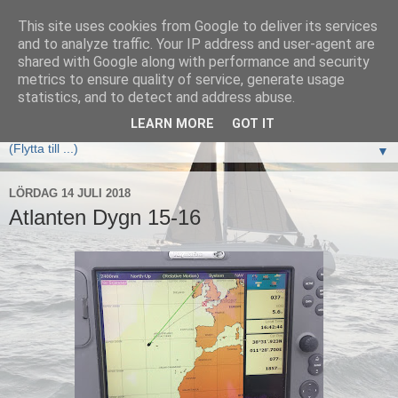
This site uses cookies from Google to deliver its services
Elan333 Vilja
and to analyze traffic. Your IP address and user-agent are
shared with Google along with performance and security
metrics to ensure quality of service, generate usage
www.elan333.se - en blogg om båten, seglingar, havet och
statistics, and to detect and address abuse.
allt som hör därtill
LEARN MORE
GOT IT
▼
LÖRDAG 14 JULI 2018
Atlanten Dygn 15-16