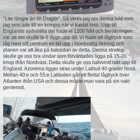
"Lite längre än till Dragör". Så skrev jag om denna bild som
jag sms:ade till en kompis när vi kastat loss. Upp till
Englands sydvästra del hade vi 1200 NM och beräkningen
var att det skulle ta 6 dygn upp dit. Vi hade ett lågtryck som
låg med sitt centrum en bit upp i Nordostlig riktning och
planen var att åka på baksidan av detta. Denna strategi
skulle ge oss bra vindar som förväntades ligga på 15-20
knop ifrån Nordväst. Detta skulle ge oss halvvind rakt upp till
England. Azorerna ligger strax under Latitud 40 grader Nord.
Mellan 40:e och 55:e Latituden går ett flertal lågtryck över
Atlanten ifrån USA och dessa måste man vara på sin vakt
gentemot.