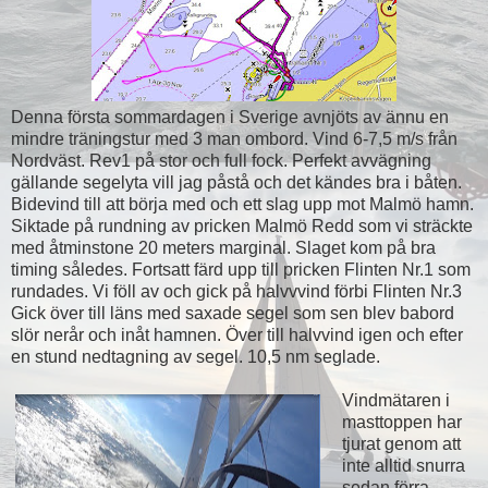
Denna första sommardagen i Sverige avnjöts av ännu en
mindre träningstur med 3 man ombord. Vind 6-7,5 m/s från
Nordväst. Rev1 på stor och full fock. Perfekt avvägning
gällande segelyta vill jag påstå och det kändes bra i båten.
Bidevind till att börja med och ett slag upp mot Malmö hamn.
Siktade på rundning av pricken Malmö Redd som vi sträckte
med åtminstone 20 meters marginal. Slaget kom på bra
timing således. Fortsatt färd upp till pricken Flinten Nr.1 som
rundades. Vi föll av och gick på halvvvind förbi Flinten Nr.3
Gick över till läns med saxade segel som sen blev babord
slör nerår och inåt hamnen. Över till halvvind igen och efter
en stund nedtagning av segel. 10,5 nm seglade.
Vindmätaren i
masttoppen har
tjurat genom att
inte alltid snurra
sedan förra