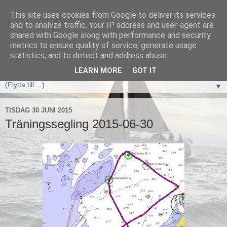
This site uses cookies from Google to deliver its services
Elan333 Vilja
and to analyze traffic. Your IP address and user-agent are
shared with Google along with performance and security
metrics to ensure quality of service, generate usage
www.elan333.se - en blogg om båten, seglingar, havet och
statistics, and to detect and address abuse.
allt som hör därtill
LEARN MORE
GOT IT
▼
TISDAG 30 JUNI 2015
Träningssegling 2015-06-30