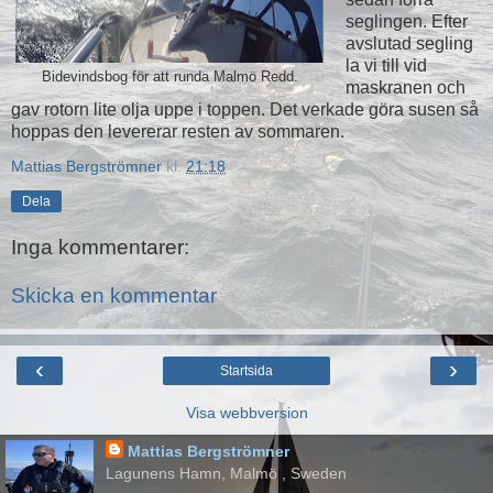
seglingen. Efter
avslutad segling
la vi till vid
Bidevindsbog för att runda Malmö Redd.
maskranen och
gav rotorn lite olja uppe i toppen. Det verkade göra susen så
hoppas den levererar resten av sommaren.
Mattias Bergströmner
kl.
21:18
Dela
Inga kommentarer:
Skicka en kommentar
‹
›
Startsida
Visa webbversion
Mattias Bergströmner
Lagunens Hamn, Malmö , Sweden