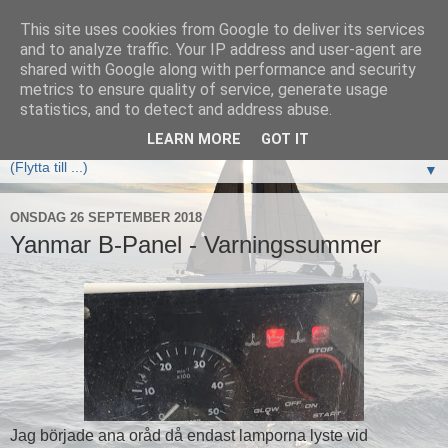
This site uses cookies from Google to deliver its services
Elan333 Vilja
and to analyze traffic. Your IP address and user-agent are
shared with Google along with performance and security
metrics to ensure quality of service, generate usage
www.elan333.se - en blogg om båten, seglingar, havet och
statistics, and to detect and address abuse.
allt som hör därtill
LEARN MORE
GOT IT
▼
ONSDAG 26 SEPTEMBER 2018
Yanmar B-Panel - Varningssummer
Jag började ana oråd då endast lamporna lyste vid