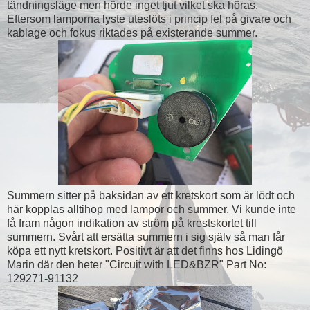
tändningsläge men hörde inget tjut vilket ska höras.
Eftersom lamporna lyste uteslöts i princip fel på givare och
kablage och fokus riktades på existerande summer.
Summern sitter på baksidan av ett kretskort som är lödt och
här kopplas alltihop med lampor och summer. Vi kunde inte
få fram någon indikation av ström på krestskortet till
summern. Svårt att ersätta summern i sig själv så man får
köpa ett nytt kretskort. Positivt är att det finns hos Lidingö
Marin där den heter "Circuit with LED&BZR" Part No:
129271-91132