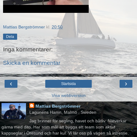
Mattias Bergströmner
kl.
20:50
Dela
Inga kommentarer:
Skicka en kommentar
‹
›
Startsida
Visa webbversion
Mattias Bergströmner
Lagunens Hamn, Malmö , Sweden
Jag brinner för segling, havet och båtliv. Nätverkar
gärna med dito. Har som mål att bygga ett team som aktivt
kappseglar i Öresund och har kul. Vi lär oss på vägen så intresse,