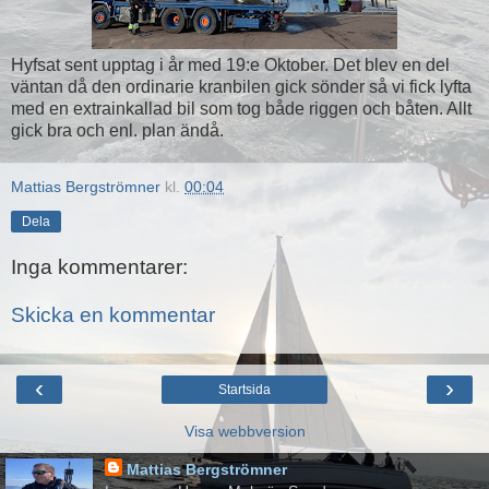
Hyfsat sent upptag i år med 19:e Oktober. Det blev en del
väntan då den ordinarie kranbilen gick sönder så vi fick lyfta
med en extrainkallad bil som tog både riggen och båten. Allt
gick bra och enl. plan ändå.
Mattias Bergströmner
kl.
00:04
Dela
Inga kommentarer:
Skicka en kommentar
‹
›
Startsida
Visa webbversion
Mattias Bergströmner