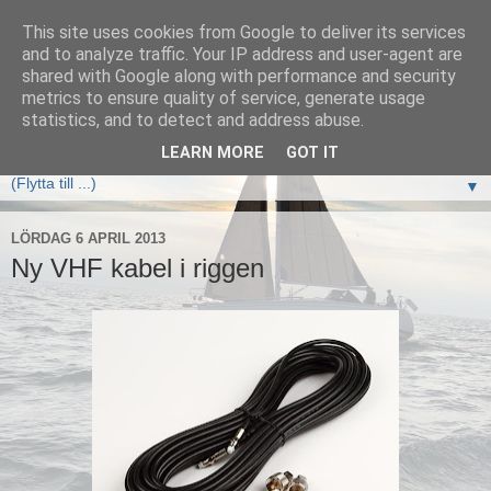
This site uses cookies from Google to deliver its services
Elan333 Vilja
and to analyze traffic. Your IP address and user-agent are
shared with Google along with performance and security
metrics to ensure quality of service, generate usage
www.elan333.se - en blogg om båten, seglingar, havet och
statistics, and to detect and address abuse.
allt som hör därtill
LEARN MORE
GOT IT
▼
LÖRDAG 6 APRIL 2013
Ny VHF kabel i riggen