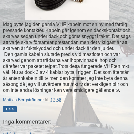
Idag bytte jag den gamla VHF kabeln mot en ny med färdig
pressade kontakter. Kabeln går igenom en däckskontakt och
skarvas sedan under däck och göms snyggt i taket. Det sägs
att varje skarv försämrar prestandan men det viktigast är att
skarven är fuktskyddad och under däck är den ju det.
Den gamla kabeln slutade precis vid mastfoten och var
skarvad genom att trådarna var ihoptvinnade ihop och
därefter var paketet tejpat.Trots detta fungerade VHF:en mkt
väl. Nu är dock 3 av 4 kablar bytta i riggen. Det som återstår
är antennkabeln till tv men den kommer jag inte byta denna
säsong då jag vill utvärdera hur mkt tv det verkligen blir och
om inte andra lösningar kan vara smidigare gällande tv.
Mattias Bergströmner
kl.
17:58
Dela
Inga kommentarer: