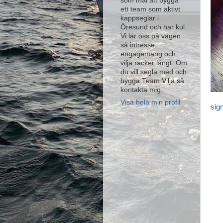
som mål att bygga
ett team som aktivt
kappseglar i
Öresund och har kul.
Vi lär oss på vägen
så intresse,
engagemang och
vilja räcker långt. Om
du vill segla med och
bygga Team Vilja så
kontakta mig.
Visa hela min profil
sig