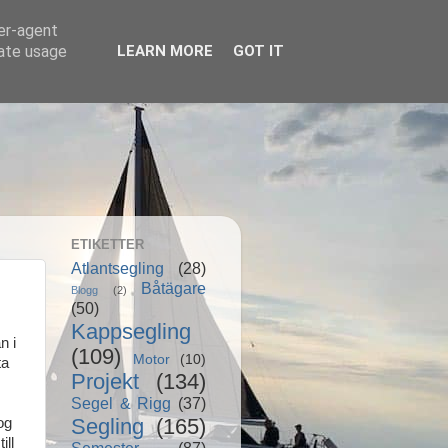
ser-agent
rate usage
LEARN MORE
GOT IT
ETIKETTER
Atlantsegling
(28)
Båtägare
Blogg
(2)
(50)
Kappsegling
n i
(109)
Motor
(10)
ta
Projekt
(134)
Segel & Rigg
(37)
Segling
(165)
og
ill
Semester
(87)