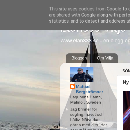
This site uses cookies from Google to de
are shared with Google along with perfo
statistics, and to detect and address a
Elan333 Vilja
www.elan333.se - en blogg om b
Bloggen
Om Vilja
SÖN
Ny 
Mattias
Bergströmner
Lagunens Hamn,
Malmö , Sweden
Jag brinner för
segling, havet och
båtliv. Nätverkar
gärna med dito. Har