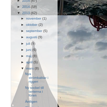
►
2015
(67)
►
2014
(58)
▼
2013
(62)
►
november
(1)
►
oktober
(2)
►
september
(5)
►
augusti
(9)
►
juli
(9)
►
juni
(6)
►
maj
(8)
►
april
(5)
▼
mars
(8)
Nya
strömkablar i
riggen
Ny sockel till
lanterna i
fören
Äntligen