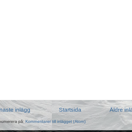
naste inlägg
Startsida
Äldre in
numerera på:
Kommentarer till inlägget (Atom)