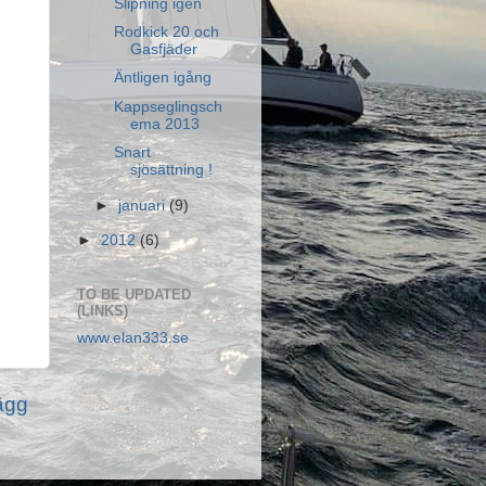
Slipning igen
Rodkick 20 och
Gasfjäder
Äntligen igång
Kappseglingsch
ema 2013
Snart
sjösättning !
►
januari
(9)
►
2012
(6)
TO BE UPDATED
(LINKS)
www.elan333.se
lägg