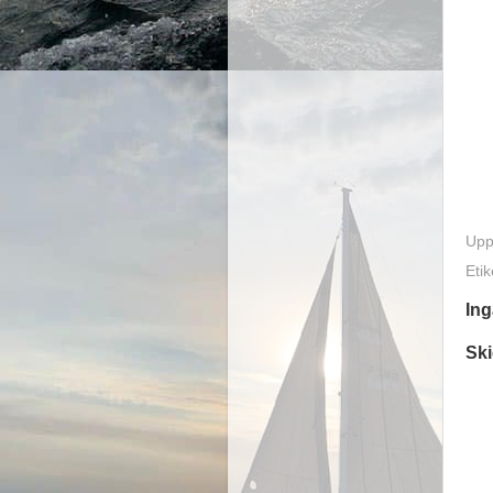
Upp
Etik
In
Sk