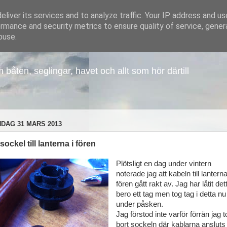
liver its services and to analyze traffic. Your IP address and u
rmance and security metrics to ensure quality of service, gene
buse.
åten, seglingar, havet och allt som hör därtill
DAG 31 MARS 2013
sockel till lanterna i fören
Plötsligt en dag under vintern
noterade jag att kabeln till lanterna
fören gått rakt av. Jag har låtit det
bero ett tag men tog tag i detta nu
under påsken.
Jag förstod inte varför förrän jag t
bort sockeln där kablarna ansluts t