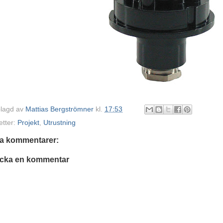
lagd av
Mattias Bergströmner
kl.
17:53
etter:
Projekt
,
Utrustning
ga kommentarer:
icka en kommentar