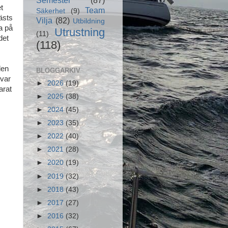
t
Team
Säkerhet
(9)
ästs
Vilja
(82)
Utbildning
a på
Utrustning
(11)
det
(118)
den
BLOGGARKIV
 var
►
2026
(19)
arat
►
2025
(38)
►
2024
(45)
►
2023
(35)
►
2022
(40)
►
2021
(28)
►
2020
(19)
►
2019
(32)
►
2018
(43)
►
2017
(27)
►
2016
(32)