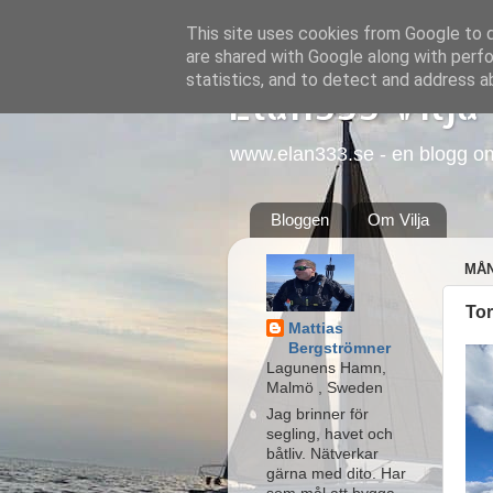
This site uses cookies from Google to de
are shared with Google along with perfo
statistics, and to detect and address a
Elan333 Vilja
www.elan333.se - en blogg om b
Bloggen
Om Vilja
MÅN
Tor
Mattias
Bergströmner
Lagunens Hamn,
Malmö , Sweden
Jag brinner för
segling, havet och
båtliv. Nätverkar
gärna med dito. Har