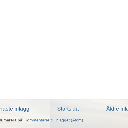
naste inlägg
Startsida
Äldre in
numerera på:
Kommentarer till inlägget (Atom)