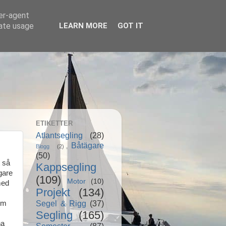
ser-agent
rate usage
LEARN MORE
GOT IT
ETIKETTER
Atlantsegling
(28)
Båtägare
Blogg
(2)
(50)
t så
Kappsegling
gare
(109)
Motor
(10)
med
Projekt
(134)
Segel & Rigg
(37)
 om
Segling
(165)
na
Semester
(87)