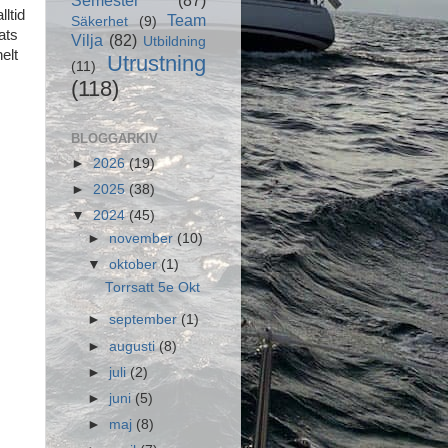
lltid
Team
Säkerhet
(9)
ats
Vilja
(82)
Utbildning
elt
Utrustning
(11)
(118)
BLOGGARKIV
►
2026
(19)
►
2025
(38)
▼
2024
(45)
►
november
(10)
▼
oktober
(1)
Torrsatt 5e Okt
►
september
(1)
►
augusti
(8)
►
juli
(2)
►
juni
(5)
►
maj
(8)