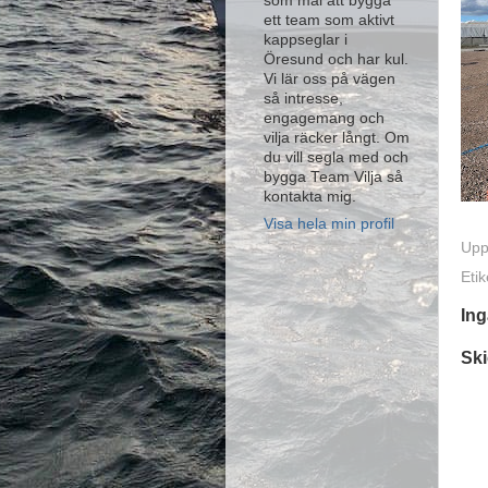
som mål att bygga
ett team som aktivt
kappseglar i
Öresund och har kul.
Vi lär oss på vägen
så intresse,
engagemang och
vilja räcker långt. Om
du vill segla med och
bygga Team Vilja så
kontakta mig.
Visa hela min profil
Upp
Etik
In
Sk