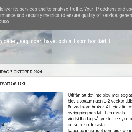
liver its services and to analyze traffic. Your IP address and u
rmance and security metrics to ensure quality of service, gene
buse.
åten, seglingar, havet och allt som hör därtill
DAG 7 OKTOBER 2024
rsatt 5e Okt
Utifrån att det inte blev mer segla
blev upptagningen 1-2 veckor tidi
än vad som brukar. Allt gick fint 
avriggning och lyft. I en mycket
vindstilla dag så tyckte lite synd
de som körde sista
kappseglingsracet som gick den