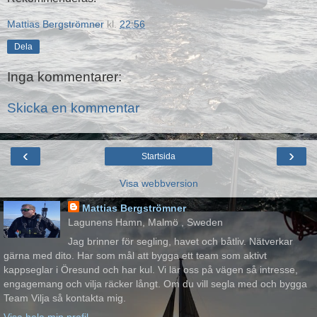
Mattias Bergströmner
kl.
22:56
Dela
Inga kommentarer:
Skicka en kommentar
‹
›
Startsida
Visa webbversion
Mattias Bergströmner
Lagunens Hamn, Malmö , Sweden
Jag brinner för segling, havet och båtliv. Nätverkar
gärna med dito. Har som mål att bygga ett team som aktivt
kappseglar i Öresund och har kul. Vi lär oss på vägen så intresse,
engagemang och vilja räcker långt. Om du vill segla med och bygga
Team Vilja så kontakta mig.