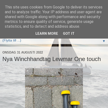
This site uses cookies from Google to deliver its services
Elan333 Vilja
and to analyze traffic. Your IP address and user-agent are
shared with Google along with performance and security
metrics to ensure quality of service, generate usage
www.elan333.se - en blogg om båten, seglingar, havet och
statistics, and to detect and address abuse.
allt som hör därtill
LEARN MORE
GOT IT
▼
ONSDAG 31 AUGUSTI 2022
Nya Winchhandtag Lewmar One touch