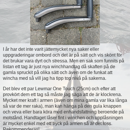
I år har det inte varit jättemycket nya saker eller
uppgraderingar ombord och det är på sätt och vis skönt för
det brukar vara dyrt och stressa. Men en sak som funnits på
listan ett tag är just nya winchhandtag då skaften på de
gamla spruckit på olika sätt och även om de funkat att
wincha med så vill jag ha tipp top nivå på sakerna.
Det blev ett par Lewmar One Touch (25cm) och efter att
provkört dem ett tag så måste jag säga att de är klockrena.
Mycket mer kraft i armen (även om mina gamla var lika långa
så var de mer raka), man kan hänga på den gula knappen
och veva eller bara köra med enhandsfattning beroende på
motstånd. Handtaget låser fint i winchen och upplåsningen
är mycket enkel med ett tryck på armen så är det loss.
Rekommenderas!