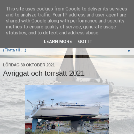
This site uses cookies from Google to deliver its services
Elan333 Vilja
and to analyze traffic. Your IP address and user-agent are
shared with Google along with performance and security
metrics to ensure quality of service, generate usage
www.elan333.se - en blogg om båten, seglingar, havet och
statistics, and to detect and address abuse.
allt som hör därtill
LEARN MORE
GOT IT
▼
LÖRDAG 30 OKTOBER 2021
Avriggat och torrsatt 2021