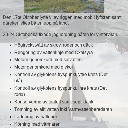
Den 17:e Oktober lyfte vi av riggen med mobil lyftkran samt
därefter lyftes båten upp på land.
23-24 Oktober så fixade jag iordning båten för vintervilan.
Högtryckstvätt av skrov, roder och däck
Rengöring av vattenlinje med Oxalsyra
Motorn genomkörd med sötvatten
Motor genomkörd med glykol
Kontroll av glykolens fryspunkt, yttre krets (Det
blå)
Kontroll av glykolens fryspunkt, inre krets (Det
röda)
Konservering av toalett samt septiktank
Tömning av allt vatten inkl Varmvattenberedaren
Laddning av batterier
Körning med värmaren