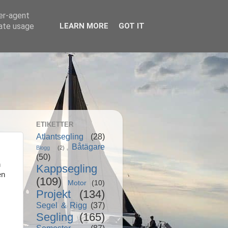
ser-agent
rate usage
LEARN MORE
GOT IT
ETIKETTER
Atlantsegling
(28)
Båtägare
Blogg
(2)
(50)
h
Kappsegling
en
(109)
Motor
(10)
Projekt
(134)
Segel & Rigg
(37)
Segling
(165)
Semester
(87)