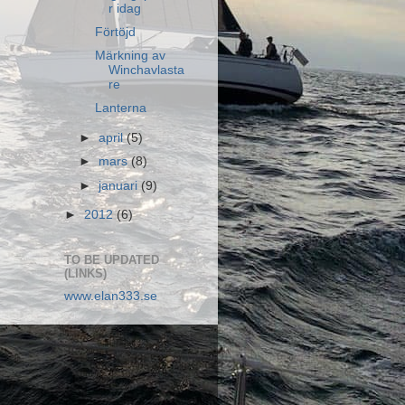
r idag
Förtöjd
Märkning av
Winchavlasta
re
Lanterna
►
april
(5)
►
mars
(8)
►
januari
(9)
►
2012
(6)
TO BE UPDATED
(LINKS)
www.elan333.se