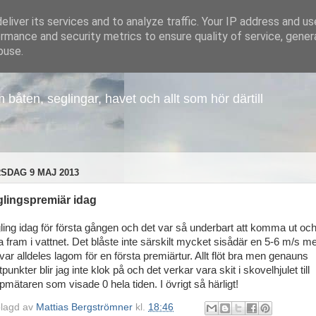
liver its services and to analyze traffic. Your IP address and u
rmance and security metrics to ensure quality of service, gene
buse.
åten, seglingar, havet och allt som hör därtill
SDAG 9 MAJ 2013
lingspremiär idag
ling idag för första gången och det var så underbart att komma ut oc
da fram i vattnet. Det blåste inte särskilt mycket sisådär en 5-6 m/s m
var alldeles lagom för en första premiärtur. Allt flöt bra men genauns
punkter blir jag inte klok på och det verkar vara skit i skovelhjulet till
pmätaren som visade 0 hela tiden. I övrigt så härligt!
lagd av
Mattias Bergströmner
kl.
18:46