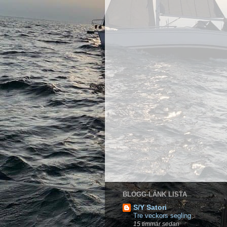
BLOGG-LÄNK LISTA
S/Y Satori
Tre veckors segling
15 timmar sedan