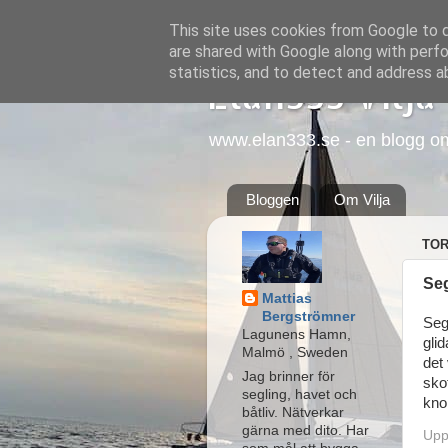
This site uses cookies from Google to de
are shared with Google along with perfo
statistics, and to detect and address a
Elan333 Vilja
www.elan333.se - en blogg om b
Bloggen
Om Vilja
TOR
Seg
Mattias
Bergströmner
Seg
Lagunens Hamn,
gli
Malmö , Sweden
det 
Jag brinner för
skot
segling, havet och
kno
båtliv. Nätverkar
gärna med dito. Har
Upp