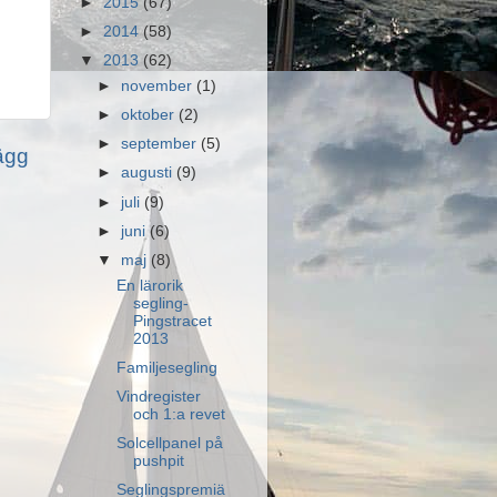
►
2015
(67)
►
2014
(58)
▼
2013
(62)
►
november
(1)
►
oktober
(2)
►
september
(5)
lägg
►
augusti
(9)
►
juli
(9)
►
juni
(6)
▼
maj
(8)
En lärorik
segling-
Pingstracet
2013
Familjesegling
Vindregister
och 1:a revet
Solcellpanel på
pushpit
Seglingspremiä