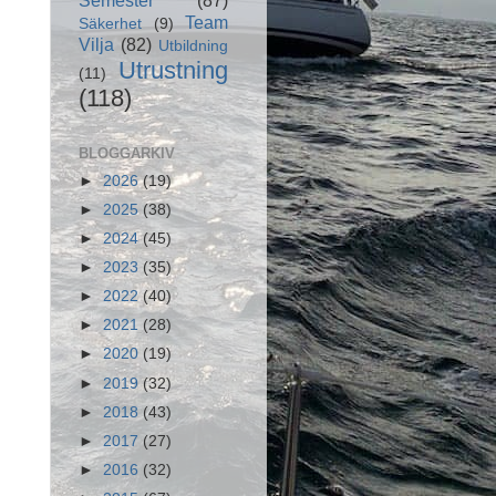
Team
Säkerhet
(9)
Vilja
(82)
Utbildning
Utrustning
(11)
(118)
BLOGGARKIV
►
2026
(19)
►
2025
(38)
►
2024
(45)
►
2023
(35)
►
2022
(40)
►
2021
(28)
►
2020
(19)
►
2019
(32)
►
2018
(43)
►
2017
(27)
►
2016
(32)