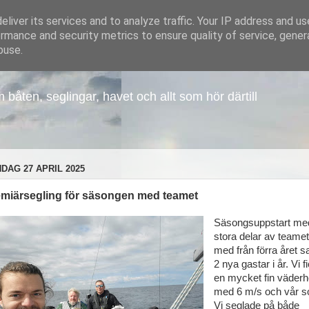
liver its services and to analyze traffic. Your IP address and u
rmance and security metrics to ensure quality of service, gene
buse.
åten, seglingar, havet och allt som hör därtill
DAG 27 APRIL 2025
miärsegling för säsongen med teamet
Säsongsuppstart me
stora delar av teamet
med från förra året 
2 nya gastar i år. Vi f
en mycket fin väderh
med 6 m/s och vår s
Vi seglade på både