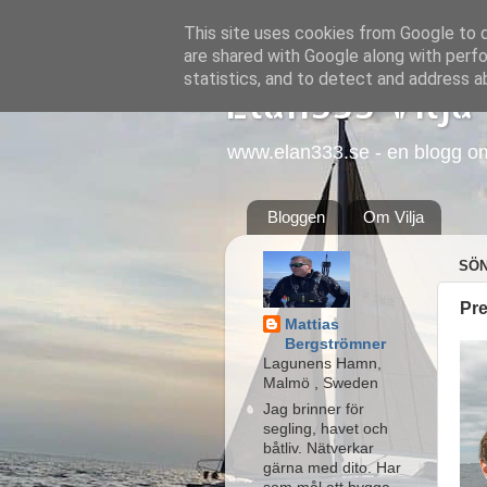
This site uses cookies from Google to de
are shared with Google along with perfo
statistics, and to detect and address a
Elan333 Vilja
www.elan333.se - en blogg om b
Bloggen
Om Vilja
SÖN
Pre
Mattias
Bergströmner
Lagunens Hamn,
Malmö , Sweden
Jag brinner för
segling, havet och
båtliv. Nätverkar
gärna med dito. Har