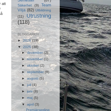
 att
Team
Säkerhet
(9)
r
Vilja
(82)
Utbildning
Så
Utrustning
(11)
(118)
BLOGGARKIV
►
2026
(19)
▼
2025
(38)
►
december
(2)
►
november
(1)
►
oktober
(2)
►
september
(8)
►
augusti
(5)
►
juli
(4)
►
juni
(8)
►
maj
(5)
▼
april
(3)
Premiärsegling