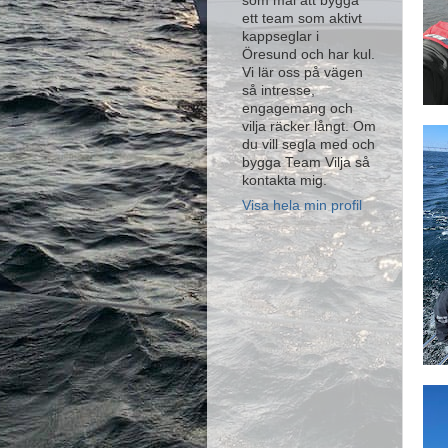
som mål att bygga
ett team som aktivt
kappseglar i
Öresund och har kul.
Vi lär oss på vägen
så intresse,
engagemang och
vilja räcker långt. Om
du vill segla med och
bygga Team Vilja så
kontakta mig.
Visa hela min profil