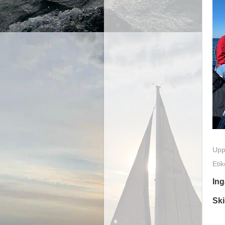
Upp
Etik
In
Sk