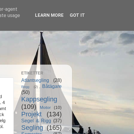
ser-agent
rate usage
LEARN MORE
GOT IT
ETIKETTER
Atlantsegling
(28)
Båtägare
Blogg
(2)
(50)
d
Kappsegling
. 4
(109)
Motor
(10)
samt
Projekt
(134)
ick
Segel & Rigg
(37)
elg
Segling
(165)
ol.
Semester
(87)