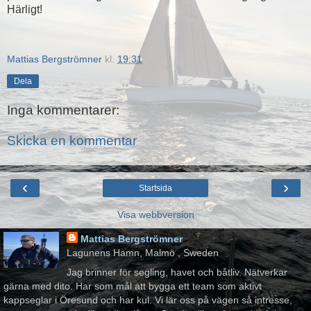
Härligt!
Mattias Bergströmner
kl.
19:31
Dela
Inga kommentarer:
Skicka en kommentar
‹
›
Startsida
Visa webbversion
Mattias Bergströmner
Lagunens Hamn, Malmö , Sweden
Jag brinner för segling, havet och båtliv. Nätverkar
gärna med dito. Har som mål att bygga ett team som aktivt
kappseglar i Öresund och har kul. Vi lär oss på vägen så intresse,