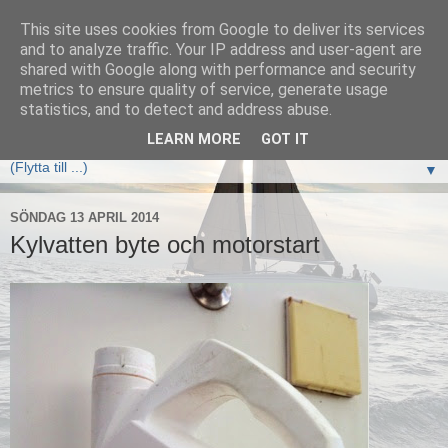
This site uses cookies from Google to deliver its services
Elan333 Vilja
and to analyze traffic. Your IP address and user-agent are
shared with Google along with performance and security
metrics to ensure quality of service, generate usage
www.elan333.se - en blogg om båten, seglingar, havet och
statistics, and to detect and address abuse.
allt som hör därtill
LEARN MORE
GOT IT
▼
SÖNDAG 13 APRIL 2014
Kylvatten byte och motorstart