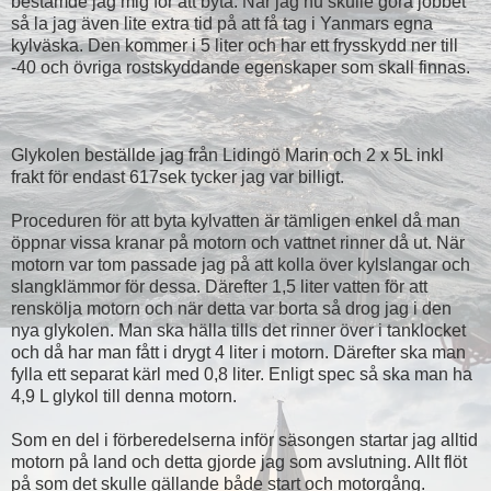
bestämde jag mig för att byta. När
jag nu skulle göra jobbet
så la jag även lite extra tid på att få tag i Yanmars egna
kylväska. Den kommer i 5 liter och har ett frysskydd ner till
-40 och övriga rostskyddande egenskaper som skall finnas.
Glykolen beställde jag från Lidingö Marin och 2 x 5L inkl
frakt för endast 617sek tycker jag var billigt.
Proceduren för att byta kylvatten är tämligen enkel då man
öppnar vissa kranar på motorn och vattnet rinner då ut. När
motorn var tom passade jag på att kolla över kylslangar och
slangklämmor för dessa. Därefter 1,5 liter vatten för att
renskölja motorn och när detta var borta så drog jag i den
nya glykolen. Man ska hälla tills det rinner över i tanklocket
och då har man fått i drygt 4 liter i motorn. Därefter ska man
fylla ett separat kärl med 0,8 liter. Enligt spec så ska man ha
4,9 L glykol till denna motorn.
Som en del i förberedelserna inför säsongen startar jag alltid
motorn på land och detta gjorde jag som avslutning. Allt flöt
på som det skulle gällande både start och motorgång.